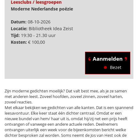
Leesclubs / leesgroepen
Moderne Nederlandse poëzie
Datum:
08-10-2026
Locatie:
Bibliotheek Idea Zeist
Tijd:
19:30 - 21.30 uur
Kosten:
€ 100,00
Aanmelden
Bezet
Zijn moderne gedichten moeilijk? Dat valt best mee, als je ze samen
met anderen leest. Zoveel hoofden, zoveel zinnen, zoveel harten,
zoveel reacties.
Met elkaar bekijken we gedichten van alle kanten. Dat is een spannend
leesavontuur. Elke keer staat één dichter centraal. Omdat er een
nieuwe bundel van hem/ haar uit is, omdat hij/zij net een prijs heeft
ontvangen of vanwege een andere actuele reden. Deelnemers
ontvangen uiterlijk een week voor de bijeenkomsten bericht welke
dichter besproken zal worden. Soms neemt de Jos van Hest ook de