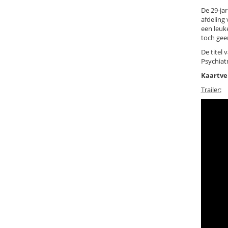
De 29-ja
afdeling
een leuk
toch gee
De titel 
Psychiat
Kaartve
Trailer: