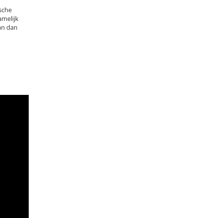
sche
amelijk
an dan