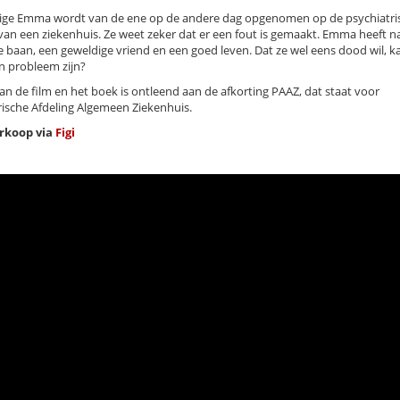
rige Emma wordt van de ene op de andere dag opgenomen op de psychiatri
 van een ziekenhuis. Ze weet zeker dat er een fout is gemaakt. Emma heeft n
e baan, een geweldige vriend en een goed leven. Dat ze wel eens dood wil, k
n probleem zijn?
van de film en het boek is ontleend aan de afkorting PAAZ, dat staat voor
rische Afdeling Algemeen Ziekenhuis.
rkoop via
Figi