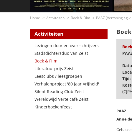
Home
Activiteiten
Boek & Film
PAAZ (Vertoning t.g.v
Boek
Activiteiten
Lezingen door en over schrijvers
Boek
Stadsdichtersduo van Zeist
PAAZ
Boek & Film
Dat
Literatuurprijs Zeist
Loca
Leesclubs / leesgroepen
Tijd:
Verhalenproject '80 jaar Vrijheid'
Kost
Silent Reading Club Zeist
(CJP/
Wereldwijd Vertelcafé Zeist
Kinderboekenfeest
PAAZ
Anne de 
Gebaseer