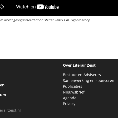
lm wordt georganiseerd door Literair Zeist i.s.m. Figi-bioscoop.
Over Literair Zeist
Bestuur en Adviseurs
Samenwerking en sponsoren
ten
Publicaties
Nieuwsbrief
bum
Agenda
Privacy
t
erairzeist.nl