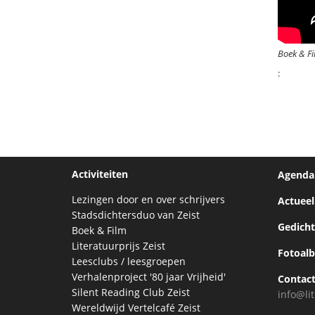
Boek & Fi
:
Activiteiten
Agenda
Lezingen door en over schrijvers
Actueel
Stadsdichtersduo van Zeist
Gedich
Boek & Film
Literatuurprijs Zeist
Fotoal
Leesclubs / leesgroepen
Verhalenproject '80 jaar Vrijheid'
Contac
Silent Reading Club Zeist
info@lit
Wereldwijd Vertelcafé Zeist