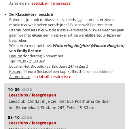
Aanmelden:
leesclubs@literairzeist.nl
De Klassiekers-leesclub
Blijven bij jou ook de klassiekers steeds liggen omdat er zoveel
mooie nieuwe boeken verschijnen? Bij ons wel! Daarom start
Literair Zeist iets nieuws: de Klassiekers-leesclub. Twee keer per jaar
gaan we met elkaar een klassieker uit de wereldliteratuur lezen en
bespreken.
We starten met het boek
Wuthering Heights/ (Woeste Hoogten)
van Emily Brönte
Datum:
donderdag 5 november
Tijd:
19.30 - 21.30 uur
Locatie:
Het Broodlokaal (Slotlaan 247 in Zeist)
Kosten:
11 euro (inclusief een kop koffie/thee en iets lekkers)
Aanmelden:
leesclubs@literairzeist.nl
2026
10-09
Leesclubs / leesgroepen
Leesclub 'Omdat ik je zie' met Eva Posthuma de Boer
het Broodlokaal, Slotlaan 247, Zeist, 19:30 uur
2026
08-10
Leesclubs / leesgroepen