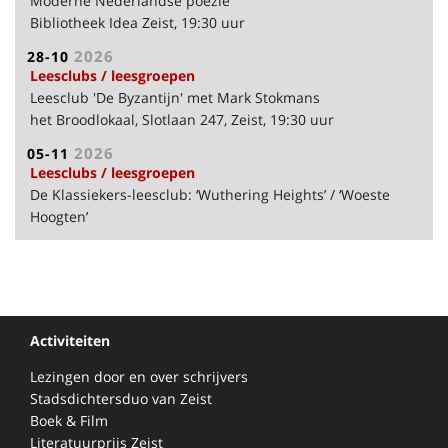
Moderne Nederlandse poëzie
Bibliotheek Idea Zeist, 19:30 uur
2026
28-10
Leesclubs / leesgroepen
Leesclub 'De Byzantijn' met Mark Stokmans
het Broodlokaal, Slotlaan 247, Zeist, 19:30 uur
2026
05-11
Leesclubs / leesgroepen
De Klassiekers-leesclub: ‘Wuthering Heights’ / ‘Woeste
Hoogten’
het Broodlokaal, Slotlaan 247, Zeist, 19:30 uur
Activiteiten
Lezingen door en over schrijvers
Stadsdichtersduo van Zeist
Boek & Film
Literatuurprijs Zeist