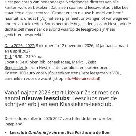
Hest gedichten van hedendaagse Nederlandse dichters van alle
kanten worden bekeken. Dat is een spannend leesavontuur. Elke keer
staat één dichter centraal. Omdat er een nieuwe bundel van hem/
haar uit is, omdat hij/zij net een prijs heeft ontvangen of vanwege een
andere actuele reden. Soms neemt de begeleider, Jos van Hest, ook de
dichter zelf mee naar de avond waarop de leesgroep zijn/haar
gedichten bespreekt!
Data 2026 - 2027:
8 oktober en 12 november 2026, 14 januari, 4 maart
en 8 april 2027.
Tijd:
19.30 – 21.30 uur
Locatie:
De Klinker (bibliotheek Idea), Markt 1, Zeist
Begeleider:
Jos van Hest, dichter, publicist en poëziedocent
Kosten:
100 euro voor vijf bijeenkomsten (Deze leesgroep is VOL,
aanmelden voor de wachtlijst op
info@literairzeist.nl
)
Vanaf najaar 2026 start Literair Zeist met een
aantal
nieuwe leesclubs
: Leesclubs met de
schrijver erbij en een Klassiekers-leesclub.
De leesclubs zullen in 2026-2027 verschillende keren worden
ingepland:
Leesclub
Omdat ik je zie
met Eva Posthuma de Boer