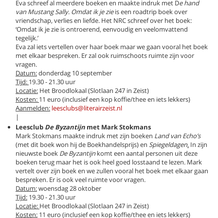
Eva schreef al meerdere boeken en maakte indruk met D
e hand
van Mustang Sally
.
Omdat ik je zie
is een roadtrip boek over
vriendschap, verlies en liefde. Het NRC schreef over het boek:
‘Omdat ik je zie is ontroerend, eenvoudig en veelomvattend
tegelijk.’
Eva zal iets vertellen over haar boek maar we gaan vooral het boek
met elkaar bespreken. Er zal ook ruimschoots ruimte zijn voor
vragen.
Datum:
donderdag 10 september
Tijd:
19.30 - 21.30 uur
Locatie:
Het Broodlokaal (Slotlaan 247 in Zeist)
Kosten:
11 euro (inclusief een kop koffie/thee en iets lekkers)
Aanmelden:
leesclubs@literairzeist.nl
|
Leesclub
De Byzantijn
met Mark Stokmans
Mark Stokmans maakte indruk met zijn boeken
Land van Echo’s
(met dit boek won hij de Boekhandelsprijs) en
Spiegeldagen
.
In zijn
nieuwste boek
De Byzantijn
komt een aantal personen uit deze
boeken terug maar het is ook heel goed losstaand te lezen. Mark
vertelt over zijn boek en we zullen vooral het boek met elkaar gaan
bespreken. Er is ook veel ruimte voor vragen.
Datum:
woensdag 28 oktober
Tijd:
19.30 - 21.30 uur
Locatie:
Het Broodlokaal (Slotlaan 247 in Zeist)
Kosten:
11 euro (inclusief een kop koffie/thee en iets lekkers)