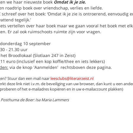
en we haar nieuwste boek
Omdat ik je zie.
en roadtrip boek over vriendschap, verlies en liefde.
schreef over het boek: ‘Omdat ik je zie is ontroerend, eenvoudig e
ttend tegelijk.’
 iets vertellen over haar boek maar we gaan vooral het boek met el
en. Er zal ook ruimschoots ruimte zijn voor vragen.
donderdag 10 september
30 - 21.30 uur
 het Broodlokaal (Slotlaan 247 in Zeist)
:
11 euro (inclusief een kop koffie/thee en iets lekkers)
den:
via de knop 'Aanmelden' rechtsboven deze pagina.
en? Stuur dan een mail naar
leesclubs@literairzeist.nl
kt deze link niet i.v.m. de beveiliging van uw browser, dan kunt u een ande
proberen of het e-mailadres kopiëren en in uw e-mailaccount plakken)
 Posthuma de Boer: Isa Maria Lammers