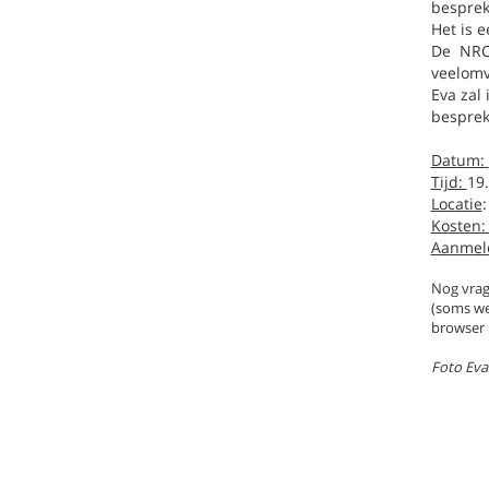
besprek
Het is e
De NRC 
veelomva
Eva zal
besprek
Datum:
Tijd:
19.
Locatie
:
Kosten
Aanmel
Nog vrag
(soms wer
browser 
Foto Eva