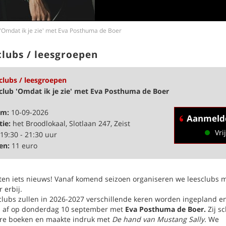
'Omdat ik je zie' met Eva Posthuma de Boer
clubs / leesgroepen
clubs / leesgroepen
club 'Omdat ik je zie' met Eva Posthuma de Boer
um:
10-09-2026
Aanmeld
tie:
het Broodlokaal, Slotlaan 247, Zeist
Vrij
19:30 - 21:30 uur
en:
11 euro
ten iets nieuws! Vanaf komend seizoen organiseren we leesclubs 
r erbij.
clubs zullen in 2026-2027 verschillende keren worden ingepland e
 af op donderdag 10 september met
Eva Posthuma de Boer.
Zij sc
e boeken en maakte indruk met
De hand van Mustang Sally.
We