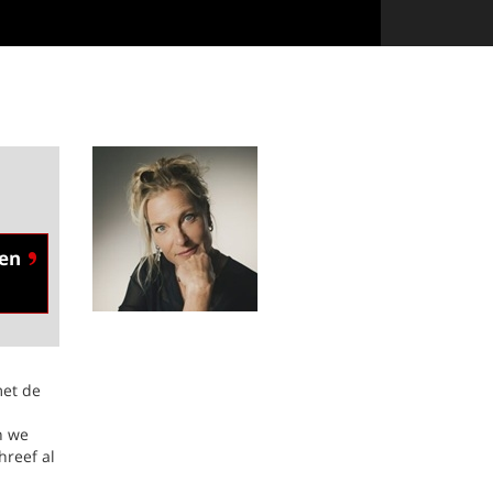
en
met de
n we
hreef al