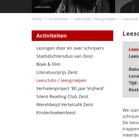
Home
Activiteiten
Leesclubs / leesgroepen
Leesclub 
Lees
Activiteiten
Lezingen door en over schrijvers
Lees
Stadsdichtersduo van Zeist
Lees
Boek & Film
Dat
Literatuurprijs Zeist
Loca
Leesclubs / leesgroepen
Tijd:
Verhalenproject '80 jaar Vrijheid'
Kost
Silent Reading Club Zeist
Wereldwijd Vertelcafé Zeist
We star
Kinderboekenfeest
schrijve
De lees
trappen
meerder