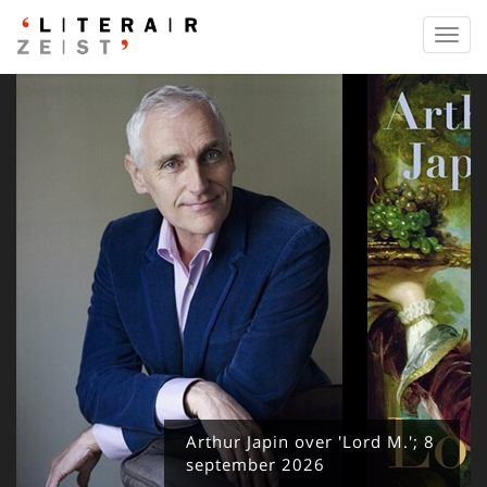
Toggl
navig
Arthur Japin over 'Lord M.'; 8
september 2026