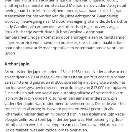
Wanneer Victoria als achttienjarige koningin van Engeland wordt,
vindt zij in haar eerste minister, Lord Melbourne, de vader die zij nooit
heeft gehad. Lord M., zoals zij hem noemt, staat haar in alles bij, van
staatszaken tot het vinden van de juiste echtgenoot. Gaandeweg
wordt zij nieuwsgierig naar Melbournes eigen grote liefde, de beruchte
Lady Caroline, zijn vrouw over wie hij sinds zij is gestorven, zwijgt.
Stukje bij beetje wordt duidelijk hoe Caroline – door haar
temperament, hoge afkomst en door androgynie een buitenstaander
– hem voor zich won, huwde en publiekelijk te schande maakte door
haar onbeantwoorde maar openlijke en ontembare passie voor Lord
Byron
Arthur Japin
Arthur Valentijn Japin (Haarlem, 26 juli 1956) is een Nederlandse acteur
en schrijver. In 2004 kreeg hij de Libris Literatuur Prijs voor zijn roman
Een schitterend gebrek en in 2006 schreef hij met De grote wereld het
boekenweekgeschenk met een recordoplage van 813.000 exemplaren.
Zijn verhalen hebben veelal een autobiografische of historische kern.
Japin wilde in zijn kindertijd zo nu en dan iemand anders zijn. Zijn
vader (Bert Japin) was onder meer toneelrecensent. De liefde voor het
toneel zat er al vroeg in. Hij werd gepest en zowel geestelijk als
lichamelijk mishandeld en hij bevond zich in een isolement. Zijn vader
pleegde zelfmoord toen Japin dertien jaar was. Het pesten ging door
tot hij zestien werd. Het scheppen van een fantasiewereld, de vlucht
uit de realiteit, was een middel om te overleven.