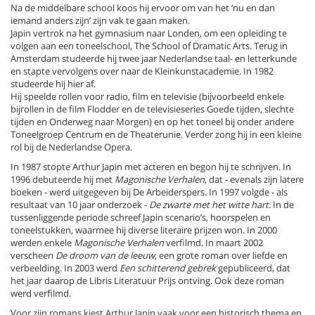
Na de middelbare school koos hij ervoor om van het ‘nu en dan
iemand anders zijn’ zijn vak te gaan maken.
Japin vertrok na het gymnasium naar Londen, om een opleiding te
volgen aan een toneelschool, The School of Dramatic Arts. Terug in
Amsterdam studeerde hij twee jaar Nederlandse taal- en letterkunde
en stapte vervolgens over naar de Kleinkunstacademie. In 1982
studeerde hij hier af.
Hij speelde rollen voor radio, film en televisie (bijvoorbeeld enkele
bijrollen in de film Flodder en de televisieseries Goede tijden, slechte
tijden en Onderweg naar Morgen) en op het toneel bij onder andere
Toneelgroep Centrum en de Theaterunie. Verder zong hij in een kleine
rol bij de Nederlandse Opera.
In 1987 stopte Arthur Japin met acteren en begon hij te schrijven. In
1996 debuteerde hij met
Magonische Verhalen
, dat - evenals zijn latere
boeken - werd uitgegeven bij De Arbeiderspers. In 1997 volgde - als
resultaat van 10 jaar onderzoek -
De zwarte met het witte hart.
In de
tussenliggende periode schreef Japin scenario’s, hoorspelen en
toneelstukken, waarmee hij diverse literaire prijzen won. In 2000
werden enkele
Magonische Verhalen
verfilmd. In maart 2002
verscheen
De droom van de leeuw,
een grote roman over liefde en
verbeelding. In 2003 werd
Een schitterend gebrek
gepubliceerd, dat
het jaar daarop de Libris Literatuur Prijs ontving. Ook deze roman
werd verfilmd.
Voor zijn romans kiest Arthur Japin vaak voor een historisch thema en