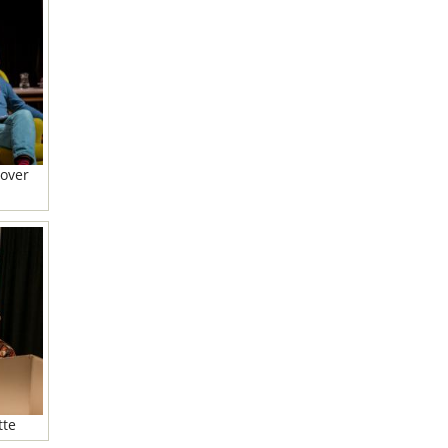
 over
tte