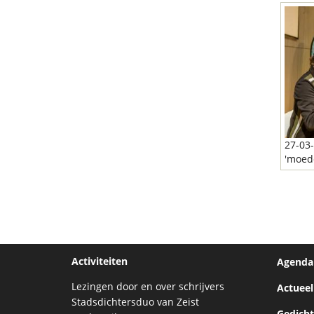
27-03-
'moed
Activiteiten
Agenda
Lezingen door en over schrijvers
Actueel
Stadsdichtersduo van Zeist
Gedich