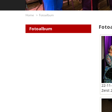
Home
Fotoalbum
Foto
Fotoalbum
22-11-
Zeist 