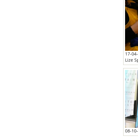
17-04-
Lize S
08-10