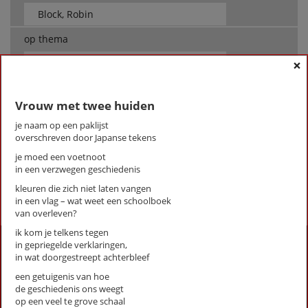
op thema
×
-- Alle thema's --
Vrouw met twee huiden
Block, Robin
Mijn bloed
je naam op een paklijst
overschreven door Japanse tekens
Vrouw met twee huiden
Wisselkind
je moed een voetnoot
in een verzwegen geschiedenis
First
Previous
Next
Last
«
‹
1
›
»
kleuren die zich niet laten vangen
in een vlag – wat weet een schoolboek
van overleven?
ik kom je telkens tegen
Activiteiten
in gepriegelde verklaringen,
in wat doorgestreept achterbleef
Lezingen door en over schrijvers
een getuigenis van hoe
Stadsdichtersduo van Zeist
de geschiedenis ons weegt
Boek & Film
op een veel te grove schaal