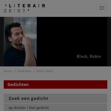
Toggl
navig
Block, Robin
Home
Gedichten
Block, Robin
Gedichten
Zoek een gedicht
op dichter / titel gedicht