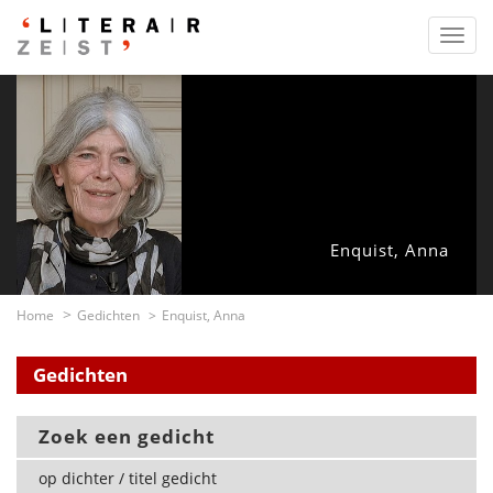
Toggl
navig
Enquist, Anna
Home
Gedichten
Enquist, Anna
Gedichten
Zoek een gedicht
op dichter / titel gedicht