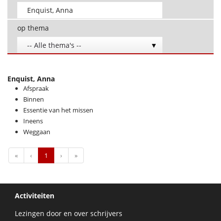
op thema
-- Alle thema's --
Enquist, Anna
Afspraak
Binnen
Essentie van het missen
Ineens
Weggaan
First
Previous
Next
Last
«
‹
1
›
»
Activiteiten
Lezingen door en over schrijvers