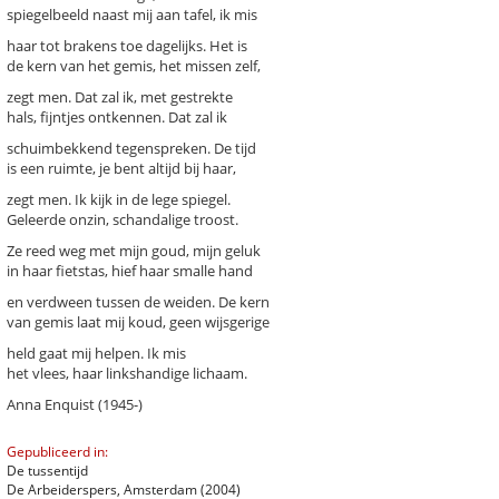
spiegelbeeld naast mij aan tafel, ik mis
haar tot brakens toe dagelijks. Het is
de kern van het gemis, het missen zelf,
zegt men. Dat zal ik, met gestrekte
hals, fijntjes ontkennen. Dat zal ik
k een gedicht
schuimbekkend tegenspreken. De tijd
is een ruimte, je bent altijd bij haar,
chter / titel gedicht
zegt men. Ik kijk in de lege spiegel.
hema
-- Alle thema's --
Geleerde onzin, schandalige troost.
Ze reed weg met mijn goud, mijn geluk
in haar fietstas, hief haar smalle hand
, Anna
Afspraak
en verdween tussen de weiden. De kern
Binnen
van gemis laat mij koud, geen wijsgerige
Essentie van het missen
held gaat mij helpen. Ik mis
Ineens
het vlees, haar linkshandige lichaam.
Weggaan
Anna Enquist (1945-)
Previous
Next
Last
1
›
»
Gepubliceerd in:
De tussentijd
De Arbeiderspers, Amsterdam (2004)