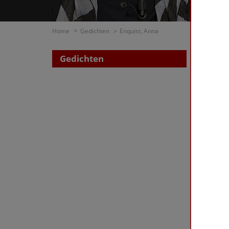
Home
Gedichten
Enquist, Anna
Gedichten
Zoe
op di
op t
Enquist
First
«
‹