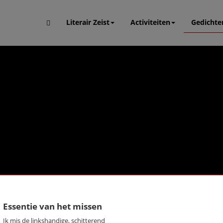
Literair Zeist
Activiteiten
Gedichte
Essentie van het missen
Ik mis de linkshandige, schitterend