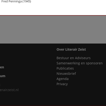
Welkom thuis
Fred Penninga (1945)
Previous
Next
Last
1
›
»
Over Literair Zeist
Bestuur en Adviseurs
Samenwerking en sponsoren
ten
Publicaties
Nieuwsbrief
bum
Agenda
Privacy
t
erairzeist.nl