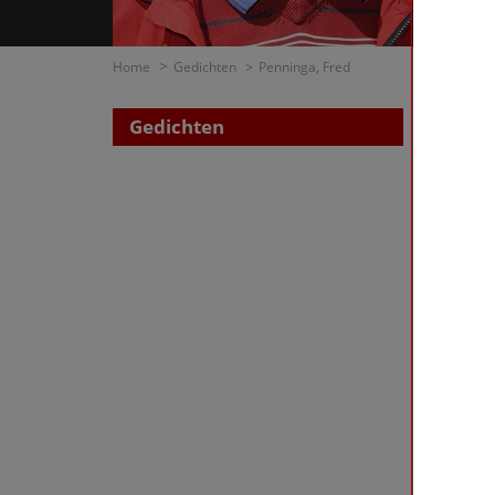
Home
Gedichten
Penninga, Fred
Gedichten
Zoe
op di
op t
Penning