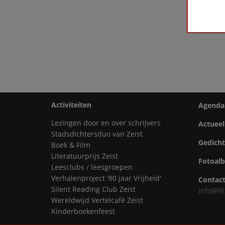
First
«
‹
Activiteiten
Agenda
Lezingen door en over schrijvers
Actueel
Stadsdichtersduo van Zeist
Gedich
Boek & Film
Literatuurprijs Zeist
Fotoal
Leesclubs / leesgroepen
Verhalenproject '80 jaar Vrijheid'
Contac
Silent Reading Club Zeist
info@lit
Wereldwijd Vertelcafé Zeist
Kinderboekenfeest