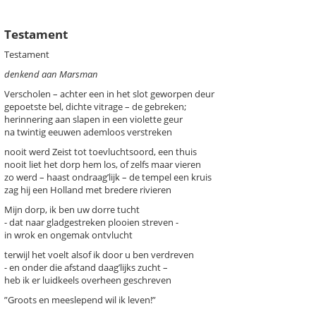
Testament
Testament
denkend aan Marsman
k een gedicht
Verscholen – achter een in het slot geworpen deur
gepoetste bel, dichte vitrage – de gebreken;
chter / titel gedicht
herinnering aan slapen in een violette geur
na twintig eeuwen ademloos verstreken
hema
-- Alle thema's --
nooit werd Zeist tot toevluchtsoord, een thuis
nooit liet het dorp hem los, of zelfs maar vieren
zo werd – haast ondraag’lijk – de tempel een kruis
a, Fred
Daar
zag hij een Holland met bredere rivieren
Dag jongen
Mijn dorp, ik ben uw dorre tucht
Dat
- dat naar gladgestreken plooien streven -
Hier
in wrok en ongemak ontvlucht
Morgen
terwijl het voelt alsof ik door u ben verdreven
Nijenheim 46-17
- en onder die afstand daag’lijks zucht –
Rond taal en lezen
heb ik er luidkeels overheen geschreven
Testament
”Groots en meeslepend wil ik leven!”
Wederzijds