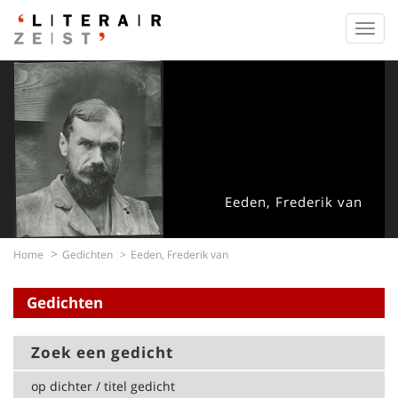
Toggl
navig
Eeden, Frederik van
Home
Gedichten
Eeden, Frederik van
Gedichten
Zoek een gedicht
op dichter / titel gedicht