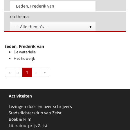
op thema
-- Alle thema's --
Eeden, Frederik van
De waterlelie
Het huwelijk
First
Previous
Next
Last
«
‹
1
›
»
Activiteiten
Lezingen door en over schrijvers
Stadsdichtersduo van Zeist
Boek & Film
Literatuurprijs Zeist