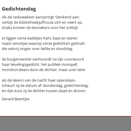
Gedichtendag
Als de radiowekker aanspringt ‘Denkend aan’,
verbijt de bibliotheekjuffrouw zich en veert op.
straks komen de bezoekers voor het ontbijt.
k een gedicht
er liggen verse kadetjes ham, kaas en eieren
naast servetjes waarop verse gedichten gedrukt
chter / titel gedicht
die vetvrij zingen over liefde en doodslag.
hema
-- Alle thema's --
de burgemeester vermoordt na zijn voorwoord
haar lievelingsgedicht. het publiek mompelt
mondvol dwars door de dichter, maar uren later
s, Gerard
Broeder Everhardt
als de lakens van de nacht haar openslaan,
Gedichtendag
scheurt zij de datum af: donderdag, gedichtendag,
Waar oren spreken
en dan kust zij de dichter tussen daad en droom.
Gerard Beentjes
Previous
Next
Last
1
›
»