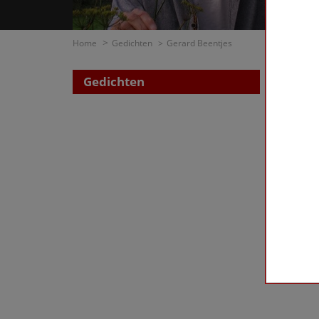
Home
Gedichten
Gerard Beentjes
Gedichten
Zoe
op di
op t
Beentje
First
«
‹