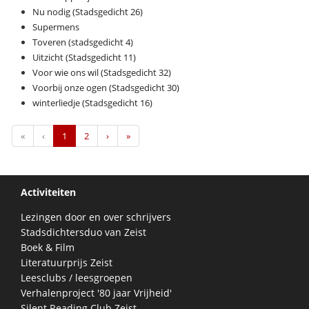
Nu nodig (Stadsgedicht 26)
Supermens
Toveren (stadsgedicht 4)
Uitzicht (Stadsgedicht 11)
Voor wie ons wil (Stadsgedicht 32)
Voorbij onze ogen (Stadsgedicht 30)
winterliedje (Stadsgedicht 16)
First
Previous
Next
Last
«
‹
1
2
›
»
Activiteiten
Lezingen door en over schrijvers
Stadsdichtersduo van Zeist
Boek & Film
Literatuurprijs Zeist
Leesclubs / leesgroepen
Verhalenproject '80 jaar Vrijheid'
Silent Reading Club Zeist