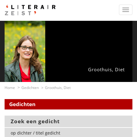
Toggl
navig
Groothuis, Diet
Home
Gedichten
Groothuis, Diet
Gedichten
Zoek een gedicht
op dichter / titel gedicht