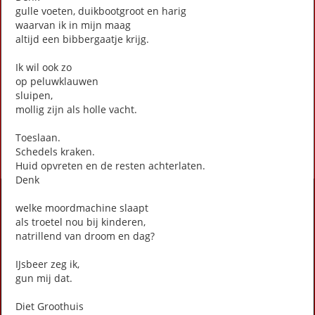
gulle voeten, duikbootgroot en harig
Nu nodig (Stadsgedicht 26)
waarvan ik in mijn maag
Supermens
altijd een bibbergaatje krijg.
Toveren (stadsgedicht 4)
Uitzicht (Stadsgedicht 11)
Ik wil ook zo
Voor wie ons wil (Stadsgedicht 32)
op peluwklauwen
Voorbij onze ogen (Stadsgedicht 30)
sluipen,
winterliedje (Stadsgedicht 16)
mollig zijn als holle vacht.
Toeslaan.
First
Previous
Next
Last
«
‹
1
2
›
»
Schedels kraken.
Huid opvreten en de resten achterlaten.
Denk
Activiteiten
welke moordmachine slaapt
Lezingen door en over schrijvers
als troetel nou bij kinderen,
natrillend van droom en dag?
Stadsdichtersduo van Zeist
Boek & Film
IJsbeer zeg ik,
Literatuurprijs Zeist
gun mij dat.
Leesclubs / leesgroepen
Verhalenproject '80 jaar Vrijheid'
Diet Groothuis
Silent Reading Club Zeist