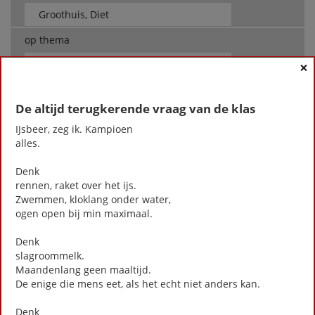
op thema
-- Alle thema's --
×
De altijd terugkerende vraag van de klas
Groothuis, Diet
4 mei (stadsgedicht 2)
IJsbeer, zeg ik. Kampioen
Advies van Yehailey (9) (Stadsgedicht 35)
alles.
Bekommernis (Stadsgedicht 39)
Denk
Chucky's Gym (Stadsgedicht 25)
rennen, raket over het ijs.
De altijd terugkerende vraag van de klas
Zwemmen, kloklang onder water,
Deze grond (stadsgedicht 7)
ogen open bij min maximaal.
Eenzame stad (stadsgedicht 19)
Ensemble (Stadsgedicht 29)
Denk
Groet vandaag (eens een rollator) (stadsgedicht 5)
slagroommelk.
Hart van Austerlitz (Stadsgedicht 14)
Maandenlang geen maaltijd.
Herinnering aan Hendrik Marsman (stadsgedicht 22)
De enige die mens eet, als het echt niet anders kan.
Landgoed Sandwijck
Denk
Melkkloppertje