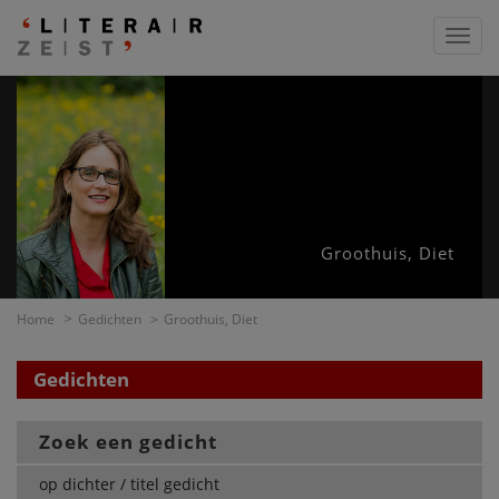
Toggl
navig
Groothuis, Diet
Home
Gedichten
Groothuis, Diet
Gedichten
Zoek een gedicht
op dichter / titel gedicht