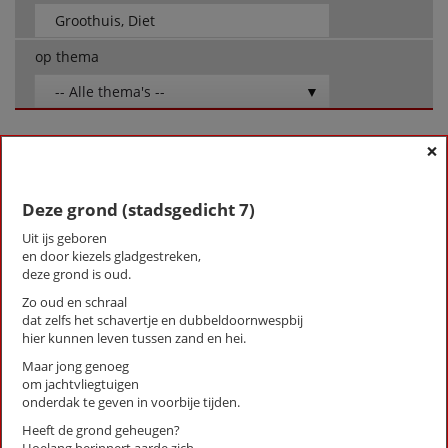
op thema
-- Alle thema's --
×
Groothuis, Diet
4 mei (stadsgedicht 2)
Advies van Yehailey (9) (Stadsgedicht 35)
Deze grond (stadsgedicht 7)
Bekommernis (Stadsgedicht 39)
Uit ijs geboren
Chucky's Gym (Stadsgedicht 25)
en door kiezels gladgestreken,
De altijd terugkerende vraag van de klas
deze grond is oud.
Deze grond (stadsgedicht 7)
Zo oud en schraal
Eenzame stad (stadsgedicht 19)
dat zelfs het schavertje en dubbeldoornwespbij
Ensemble (Stadsgedicht 29)
hier kunnen leven tussen zand en hei.
Groet vandaag (eens een rollator) (stadsgedicht 5)
Maar jong genoeg
Hart van Austerlitz (Stadsgedicht 14)
om jachtvliegtuigen
Herinnering aan Hendrik Marsman (stadsgedicht 22)
onderdak te geven in voorbije tijden.
Landgoed Sandwijck
Heeft de grond geheugen?
Melkkloppertje