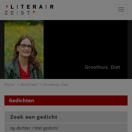
Toggl
navig
Groothuis, Diet
Home
Gedichten
Groothuis, Diet
Gedichten
Zoek een gedicht
op dichter / titel gedicht