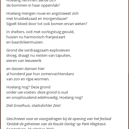
Hoelang herinnert aarde zich
Nu nodig (Stadsgedicht 26)
de bommen in haar oppervlak?
Supermens
Hoelang mengen rouw en angstzweet zich
Toveren (stadsgedicht 4)
met kruisbekzaad en morgendauw?
Sijpelt bloed door tot ook bomen ervan weten?
Uitzicht (Stadsgedicht 11)
Voor wie ons wil (Stadsgedicht 32)
In shelters, ooit met oorlogstuig gevuld,
Voorbij onze ogen (Stadsgedicht 30)
huizen nu harmonisch franjestaart
en baardvleermuizen.
winterliedje (Stadsgedicht 16)
Grond die verdraagzaam explosieven
droeg, draagt nu nesten van tapuiten,
First
Previous
Next
Last
«
‹
1
2
›
»
eieren van leeuwerik
en dassen dansen hier
al honderd jaar hun zomervachtendans
van zon en rijpe wormen.
Activiteiten
Hoelang nog? Deze grond
Lezingen door en over schrijvers
onder uw voeten, deze grond is oud
Stadsdichtersduo van Zeist
en onophoudend edelmoedig. Hoelang nog?
Boek & Film
Diet Groothuis, stadsdichter Zeist
Literatuurprijs Zeist
Leesclubs / leesgroepen
Geschreven voor en voorgedragen bij de opening van het festival
Verhalenproject '80 jaar Vrijheid'
‘Ontdek de geheimen van de Koude Oorlog’ op Park Vliegbasis
Silent Reading Club Zeist