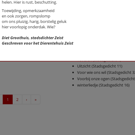
helen. Hier is rust, beschutting.
Groet vandaag (eens een rollato
(stadsgedicht 5)
Toewijding, opmerkzaamheid
en ook zorgen, rompslomp
Hart van Austerlitz (Stadsgedich
om ons pluizig, harig, borstelig geluk
Herinnering aan Hendrik Mars
hier voorlopig onderdak. Wie?
(stadsgedicht 22)
Landgoed Sandwijck
Diet Groothuis, stadsdichter Zeist
Melkkloppertje
Geschreven voor het Dierentehuis Zeist
Nu nodig (Stadsgedicht 26)
Supermens
Toveren (stadsgedicht 4)
Uitzicht (Stadsgedicht 11)
Voor wie ons wil (Stadsgedicht 3
Voorbij onze ogen (Stadsgedicht
winterliedje (Stadsgedicht 16)
Previous
Next
Last
1
2
›
»