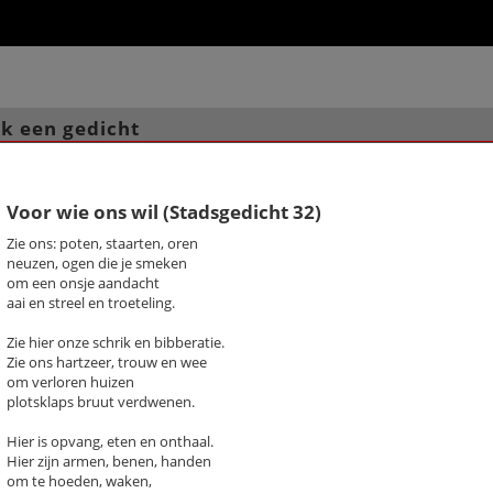
k een gedicht
chter / titel gedicht
Voor wie ons wil (Stadsgedicht 32)
hema
-- Alle thema's --
Zie ons: poten, staarten, oren
neuzen, ogen die je smeken
om een onsje aandacht
is, Diet
4 mei (stadsgedicht 2)
aai en streel en troeteling.
Advies van Yehailey (9) (Stadsge
35)
Zie hier onze schrik en bibberatie.
Bekommernis (Stadsgedicht 39)
Zie ons hartzeer, trouw en wee
Chucky's Gym (Stadsgedicht 25)
om verloren huizen
De altijd terugkerende vraag va
plotsklaps bruut verdwenen.
klas
Deze grond (stadsgedicht 7)
Hier is opvang, eten en onthaal.
Hier zijn armen, benen, handen
Eenzame stad (stadsgedicht 19)
om te hoeden, waken,
Ensemble (Stadsgedicht 29)