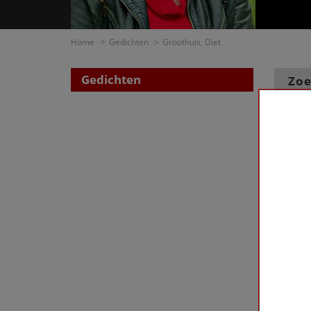
Home
Gedichten
Groothuis, Diet
Gedichten
Zoe
op di
op t
Groothu