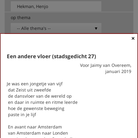
op thema
-- Alle thema's --
×
Hekman, Henjo
Amice (stadsgedicht 22)
Een andere vloer (stadsgedicht 27)
CV-sonnet voor Fred (stadsgedicht 16)
Voor Jaimy van Overeem,
De dieren van Kerckebosch (Stadsgedicht 14)
januari 2019
Dichters
Drieluik voor Astrid (stadsgedicht 7)
Je was een jongetje van vijf
Een andere vloer (stadsgedicht 27)
dat Zeist uit zweefde
de dansvloer van de wereld op
Een drogisterij aan de boskant (stadsgedicht 26)
en daar in ruimte en ritme leerde
Een in- en uitloophuis (stadsgedicht 6)
hoe de gewenste beweging
Gerodorp (Stadsgedicht 24)
paste in je lijf
Groeten uit het Weeshuis (stadsgedicht 25)
Het Gilde gaat je voor…(Stadsgedicht 19)
En avant naar Amsterdam
Hoe ik langzaam een mantel aantrek (stadsgedicht 3)
van Amsterdam naar Londen
Honderd jaar afscheid (Stadsgedicht 15)