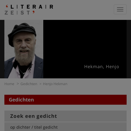
Toggl
navig
Hekman, Henjo
Home
Gedichten
Henjo Hekman
Gedichten
Zoek een gedicht
op dichter / titel gedicht