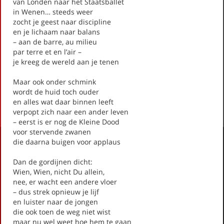
van Londen naar het Staatsballet
Hooggeëerd publiek
in Wenen… steeds weer
Iemand moet het doen (stadsgedicht 9)
zocht je geest naar discipline
Ik ben jouw plein (stadsgedicht 12)
en je lichaam naar balans
– aan de barre, au milieu
Johan Montauban, Meester-Timmerman (stadsgedicht 2)
par terre et en l’air –
Landschapsmanager (stadsgedicht 21)
je kreeg de wereld aan je tenen
Netwerkborrelpoëzie (Stadsgedicht 17)
Onbewogen (stadsgedicht 10)
Maar ook onder schmink
wordt de huid toch ouder
First
Previous
Next
Last
«
‹
1
2
›
»
en alles wat daar binnen leeft
verpopt zich naar een ander leven
– eerst is er nog de Kleine Dood
voor stervende zwanen
Activiteiten
die daarna buigen voor applaus
Lezingen door en over schrijvers
Dan de gordijnen dicht:
Stadsdichtersduo van Zeist
Wien, Wien, nicht Du allein,
Boek & Film
nee, er wacht een andere vloer
Literatuurprijs Zeist
– dus strek opnieuw je lijf
Leesclubs / leesgroepen
en luister naar de jongen
die ook toen de weg niet wist
Verhalenproject '80 jaar Vrijheid'
maar nu wel weet hoe hem te gaan
Silent Reading Club Zeist