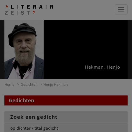
Toggl
navig
Hekman, Henjo
Home
Gedichten
Henjo Hekman
Gedichten
Zoek een gedicht
op dichter / titel gedicht