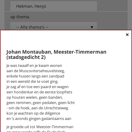
op thema
-- Alle thema's --
×
Hekman, Henjo
Johan Montauban, Meester-Timmerman
Amice (stadsgedicht 22)
(stadsgedicht 2)
CV-sonnet voor Fred (stadsgedicht 16)
Je was twaalf en je kwam wonen
De dieren van Kerckebosch (Stadsgedicht 14)
aan de Muscoviterseheuvelsteeg,
Dichters
enkele huizen langs een zandpad
Drieluik voor Astrid (stadsgedicht 7)
in een wereld die te voet ging.
Een andere vloer (stadsgedicht 27)
je zag af en toe een paard en wagen
Een drogisterij aan de boskant (stadsgedicht 26)
een hondenkar en de eerste loopfiets
op houten wielen, geen banden,
Een in- en uitloophuis (stadsgedicht 6)
geen remmen, geen pedalen, geen licht
Gerodorp (Stadsgedicht 24)
- om de hoek, aan de Utrechtseweg
Groeten uit het Weeshuis (stadsgedicht 25)
kon je wachten op de diligence
Het Gilde gaat je voor…(Stadsgedicht 19)
en ’s avonds gingen gaslantaarns aan
Hoe ik langzaam een mantel aantrek (stadsgedicht 3)
je groeide uit tot Meester-Timmerman
Honderd jaar afscheid (Stadsgedicht 15)