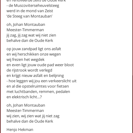
en renoveerde zelfs de Oude Kerk
Hooggeëerd publiek
- de Muscoviterseheuvelsteeg
werd in de mond van Zeist
Iemand moet het doen (stadsgedicht 9)
‘de Steeg van Montauban’
Ik ben jouw plein (stadsgedicht 12)
oh, Johan Montauban
Johan Montauban, Meester-Timmerman (stadsgedicht 2)
Meester-Timmerman
Landschapsmanager (stadsgedicht 21)
jij zag, jij zag wat wij niet zien
Netwerkborrelpoëzie (Stadsgedicht 17)
behalve dan de Oude Kerk
Onbewogen (stadsgedicht 10)
op jouw zandpad ligt ons asfalt
en wij herschikken onze wegen
First
Previous
Next
Last
«
‹
1
2
›
»
wij frezen het wegdek
en even ligt jouw oude pad weer bloot
de rijstrook wordt verlegd
en krijgt nieuw asfalt en belijning
- hoe leggen wij jou een verkeerslicht uit
Activiteiten
en al die opstelruimtes voor fietsen
met luchtbanden, remmen, pedalen
Lezingen door en over schrijvers
en elektrisch licht…?
Stadsdichtersduo van Zeist
oh, Johan Montauban
Boek & Film
Meester-Timmerman
Literatuurprijs Zeist
wij zien, wij zien wat jij niet zag
Leesclubs / leesgroepen
behalve dan de Oude Kerk
Verhalenproject '80 jaar Vrijheid'
Henjo Hekman
Silent Reading Club Zeist