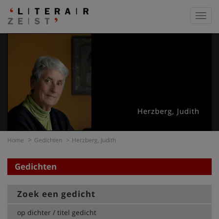
Toggl
navig
Herzberg, Judith
Home
Gedichten
Herzberg, Judith
Gedichten
Zoek een gedicht
op dichter / titel gedicht