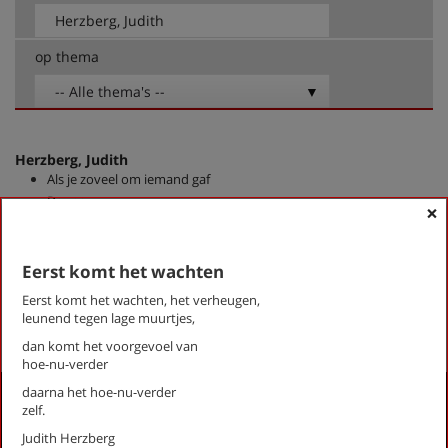
op thema
-- Alle thema's --
Herzberg, Judith
Als je zoveel om iemand gaf
De zee
×
Eerst komt het wachten
Groei
Ziekenbezoek
Eerst komt het wachten
Eerst komt het wachten, het verheugen,
First
Previous
Next
Last
«
‹
1
›
»
leunend tegen lage muurtjes,
dan komt het voorgevoel van
hoe-nu-verder
daarna het hoe-nu-verder
Activiteiten
zelf.
Lezingen door en over schrijvers
Judith Herzberg