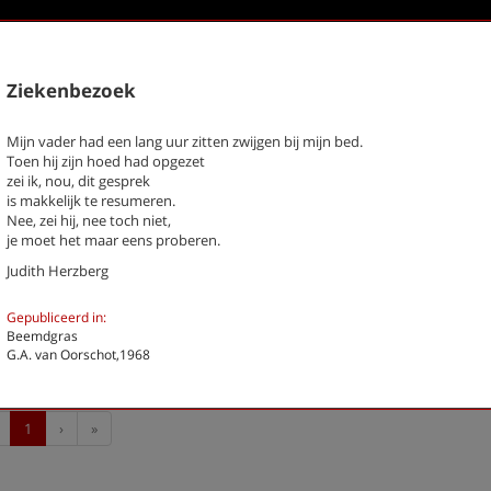
Ziekenbezoek
k een gedicht
Mijn vader had een lang uur zitten zwijgen bij mijn bed.
Toen hij zijn hoed had opgezet
chter / titel gedicht
zei ik, nou, dit gesprek
is makkelijk te resumeren.
hema
-- Alle thema's --
Nee, zei hij, nee toch niet,
je moet het maar eens proberen.
Judith Herzberg
g, Judith
Als je zoveel om iemand gaf
De zee
Gepubliceerd in:
Eerst komt het wachten
Beemdgras
Groei
G.A. van Oorschot,1968
Ziekenbezoek
Previous
Next
Last
1
›
»