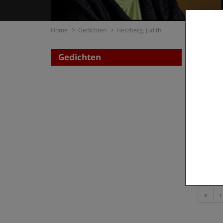
Home
Gedichten
Herzberg, Judith
Gedichten
Zoe
op di
op t
Herzber
First
«
‹