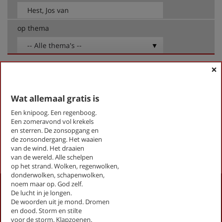
op thema
-- Alle thema's --
×
Hest, Jos van
Geen bereik
Wat allemaal gratis is
Hospice
Kom terug
Een knipoog. Een regenboog.
Een zomeravond vol krekels
Wat allemaal gratis is
en sterren. De zonsopgang en
de zonsondergang. Het waaien
First
Previous
Next
Last
«
‹
1
›
»
van de wind. Het draaien
van de wereld. Alle schelpen
op het strand. Wolken, regenwolken,
donderwolken, schapenwolken,
noem maar op. God zelf.
Activiteiten
De lucht in je longen.
De woorden uit je mond. Dromen
Lezingen door en over schrijvers
en dood. Storm en stilte
Stadsdichtersduo van Zeist
voor de storm. Klapzoenen.