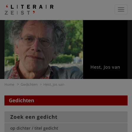
Toggl
navig
Hest, Jos van
Home
Gedichten
Hest, Jos van
Gedichten
Zoek een gedicht
op dichter / titel gedicht