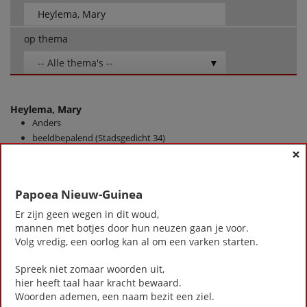
op thema
-- Alle thema's --
Heylema, Mary
Anders
beeldbepalend (Stadsgedicht 34)
×
Besparingsopenbaring (stadsgedicht 36)
Dag der Kunsten (stadsgedicht 3)
De bizon en het manenschaap (Stadsgedicht 28)
Papoea Nieuw-Guinea
De Haven van Zeist (Stadsgedicht 23)
Jonge vrouw met jas (Stadsgedicht 27)
Er zijn geen wegen in dit woud,
mannen met botjes door hun neuzen gaan je voor.
Ketting van Johanna (Stadsgedicht 13)
Volg vredig, een oorlog kan al om een varken starten.
Kiemkracht (stadsgedicht 21)
Kijk (stadsgedicht 17)
Spreek niet zomaar woorden uit,
Lijstje
hier heeft taal haar kracht bewaard.
Minibieb (stadsgedicht 20)
Woorden ademen, een naam bezit een ziel.
Museumbezoek (stadsgedicht 6)