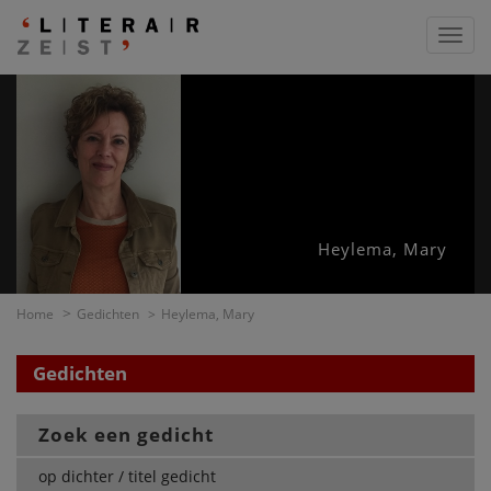
Toggl
navig
Heylema, Mary
Home
Gedichten
Heylema, Mary
Gedichten
Zoek een gedicht
op dichter / titel gedicht