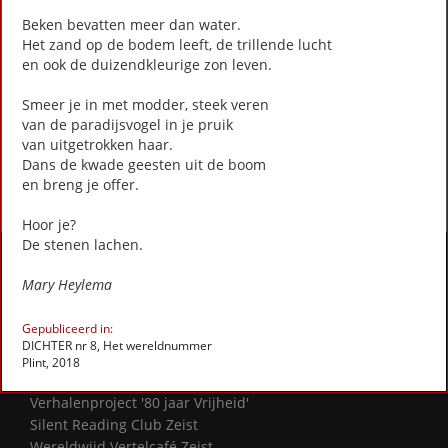
Nest van steen (Stadsgedicht 18)
Beken bevatten meer dan water.
Noem me Betty en geen Bep (stadsgedicht 12)
Het zand op de bodem leeft, de trillende lucht
Papoea Nieuw-Guinea
en ook de duizendkleurige zon leven.
Regels (Stadsgedicht 38)
Smeer je in met modder, steek veren
Sedumdakendroom (Stadsgedicht 10)
van de paradijsvogel in je pruik
[als de ochtend verdwijnt] (Stadsgedicht 37)
van uitgetrokken haar.
Dans de kwade geesten uit de boom
First
Previous
Next
Last
«
‹
1
›
»
en breng je offer.
Hoor je?
De stenen lachen.
Activiteiten
Mary Heylema
Lezingen door en over schrijvers
Stadsdichtersduo van Zeist
Gepubliceerd in:
Boek & Film
DICHTER nr 8, Het wereldnummer
Literatuurprijs Zeist
Plint, 2018
Leesclubs / leesgroepen
Verhalenproject '80 jaar Vrijheid'
Silent Reading Club Zeist
Wereldwijd Vertelcafé Zeist