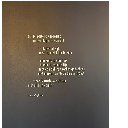
k een gedicht
chter / titel gedicht
hema
-- Alle thema's --
a, Mary
Anders
beeldbepalend (Stadsgedicht 34
Besparingsopenbaring (stadsged
36)
Dag der Kunsten (stadsgedicht 3
De bizon en het manenschaap
(Stadsgedicht 28)
De Haven van Zeist (Stadsgedich
Jonge vrouw met jas (Stadsgedic
Ketting van Johanna (Stadsgedic