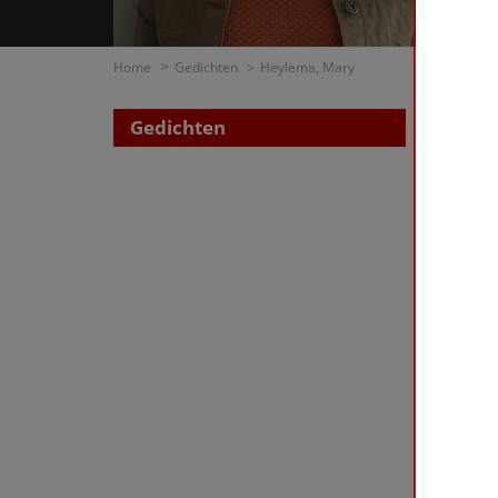
Home
Gedichten
Heylema, Mary
Gedichten
Zoe
op di
op t
Heylem