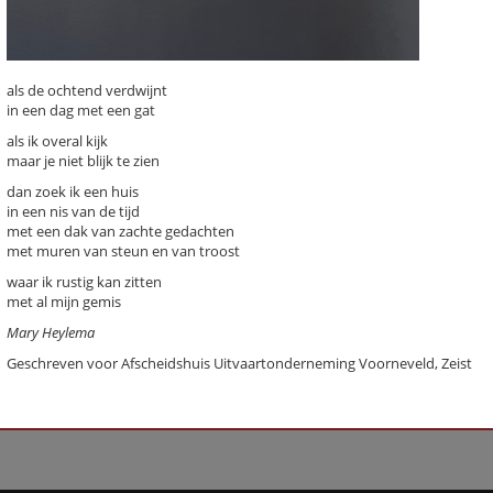
Kiemkracht (stadsgedicht 21)
Kijk (stadsgedicht 17)
Lijstje
Minibieb (stadsgedicht 20)
als de ochtend verdwijnt
Museumbezoek (stadsgedicht 6
in een dag met een gat
Nest van steen (Stadsgedicht 18
als ik overal kijk
Noem me Betty en geen Bep
maar je niet blijk te zien
(stadsgedicht 12)
dan zoek ik een huis
Papoea Nieuw-Guinea
in een nis van de tijd
Regels (Stadsgedicht 38)
met een dak van zachte gedachten
Sedumdakendroom (Stadsgedich
met muren van steun en van troost
[als de ochtend verdwijnt]
waar ik rustig kan zitten
(Stadsgedicht 37)
met al mijn gemis
Mary Heylema
Previous
Next
Last
1
›
»
Geschreven voor Afscheidshuis Uitvaartonderneming Voorneveld, Zeist