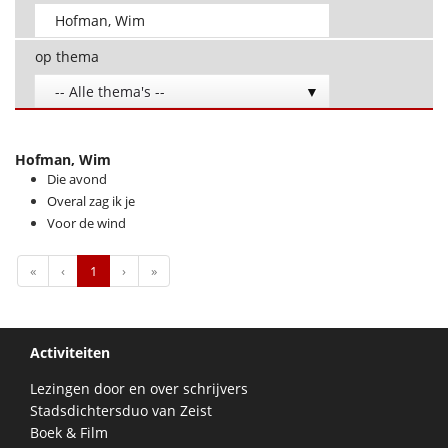
op thema
-- Alle thema's --
Hofman, Wim
Die avond
Overal zag ik je
Voor de wind
First
Previous
Next
Last
«
‹
1
›
»
Activiteiten
Lezingen door en over schrijvers
Stadsdichtersduo van Zeist
Boek & Film