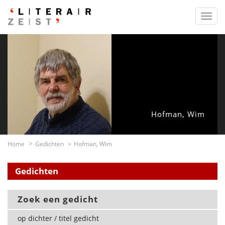
Toggl
navig
Hofman, Wim
Home
Gedichten
Hofman, Wim
Gedichten
Zoek een gedicht
op dichter / titel gedicht