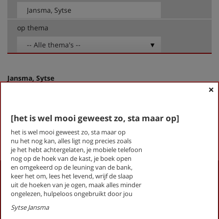
op thema
-- Alle thema's --
Jansma, Sytse
×
Rozige maanvissen
[dat dit tot de mogelijkheden behoorde]
[het is wel mooi geweest zo, sta maar op]
[het is wel mooi geweest zo, sta maar op]
het is wel mooi geweest zo, sta maar op
First
Previous
Next
Last
«
‹
1
›
»
nu het nog kan, alles ligt nog precies zoals
je het hebt achtergelaten, je mobiele telefoon
nog op de hoek van de kast, je boek open
en omgekeerd op de leuning van de bank,
Activiteiten
keer het om, lees het levend, wrijf de slaap
uit de hoeken van je ogen, maak alles minder
Lezingen door en over schrijvers
ongelezen, hulpeloos ongebruikt door jou
Stadsdichtersduo van Zeist
Sytse Jansma
Boek & Film