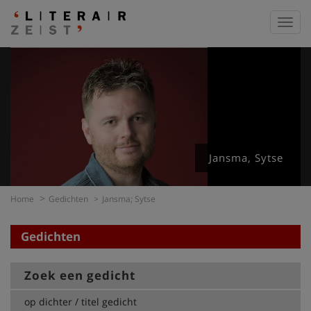
Toggl
navig
Jansma, Sytse
Home
Gedichten
Jansma; Sytse
Gedichten
Zoek een gedicht
op dichter / titel gedicht