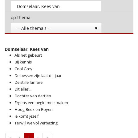
op thema
-- Alle thema's --
Domselaar, Kees van
Als het gebeurt
Bij kennis
Cool Grey
De bessen zijn laat dit jaar
De stille fanfare
Dit alles...
Dochter van dertien
Ergens een begin mee maken
Hoog Beek en Royen
Je komt jezelf
Terwijl we vol verbazing
First
Previous
Next
Last
«
‹
1
›
»