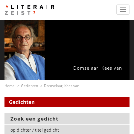
Toggl
navig
Domselaar, Kees van
Home
Gedichten
Domselaar, Kees van
Gedichten
Zoek een gedicht
op dichter / titel gedicht