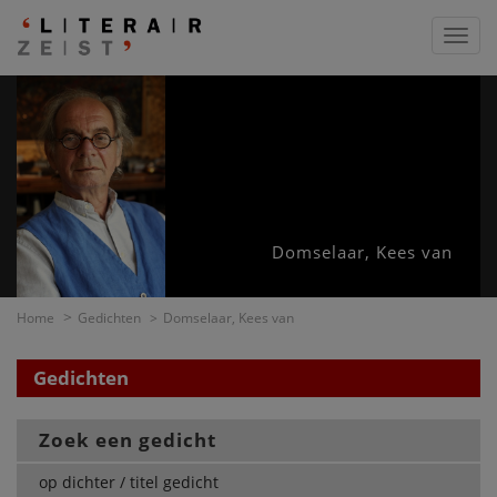
Toggl
navig
Domselaar, Kees van
Home
Gedichten
Domselaar, Kees van
Gedichten
Zoek een gedicht
op dichter / titel gedicht