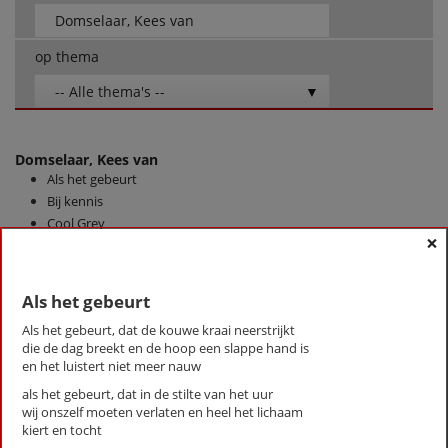
op thema
-- Alle thema's --
Domselaar, Kees van
Als het gebeurt
Bij kennis
Cool Grey
×
De bessen zijn laat dit jaar
De stille fanfare
Dit alles...
Als het gebeurt
Dochter van dertien
Als het gebeurt, dat de kouwe kraai neerstrijkt
Ergens een begin mee maken
die de dag breekt en de hoop een slappe hand is
Hoog Beek en Royen
en het luistert niet meer nauw
Je komt jezelf
als het gebeurt, dat in de stilte van het uur
Terwijl we vol verbazing
wij onszelf moeten verlaten en heel het lichaam
kiert en tocht
First
Previous
Next
Last
«
‹
1
›
»