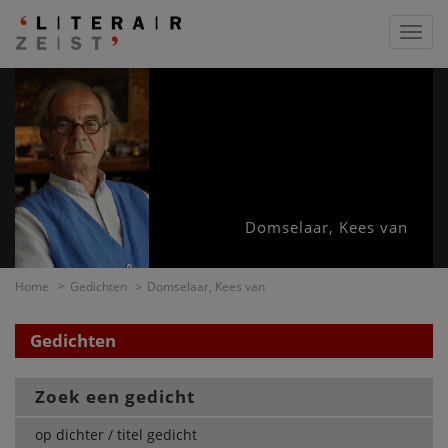
Toggl
navig
Domselaar, Kees van
Home
Gedichten
Domselaar, Kees van
Gedichten
Zoek een gedicht
op dichter / titel gedicht