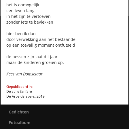
het is onmogelijk
een leven lang
in het zijn te vertoeven
zonder iets te bevlekken
Activiteiten
hier ben ik dan
Lezingen door en over schrijvers
door verwekking aan het bestaande
Stadsdichtersduo van Zeist
op een toevallig moment ontfutseld
Boek & Film
Literatuurprijs Zeist
de bessen zijn laat dit jaar
Leesclubs / leesgroepen
maar de kinderen groeien op.
Verhalenproject '80 jaar Vrijheid'
Silent Reading Club Zeist
Kees van Domselaar
Wereldwijd Vertelcafé Zeist
Kinderboekenfeest
Gepubliceerd in:
Agenda
De stille fanfare
De Arbeiderspers, 2019
Actueel
Gedichten
Fotoalbum