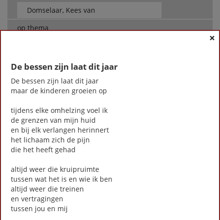
op thema
×
-- Alle thema's --
De bessen zijn laat dit jaar
Domselaar, Kees van
De bessen zijn laat dit jaar
Als het gebeurt
maar de kinderen groeien op
Bij kennis
Cool Grey
tijdens elke omhelzing voel ik
de grenzen van mijn huid
De bessen zijn laat dit jaar
en bij elk verlangen herinnert
De stille fanfare
het lichaam zich de pijn
Dit alles...
die het heeft gehad
Dochter van dertien
Ergens een begin mee maken
altijd weer die kruipruimte
Hoog Beek en Royen
tussen wat het is en wie ik ben
Je komt jezelf
altijd weer die treinen
Terwijl we vol verbazing
en vertragingen
tussen jou en mij
First
Previous
Next
Last
«
‹
1
›
»