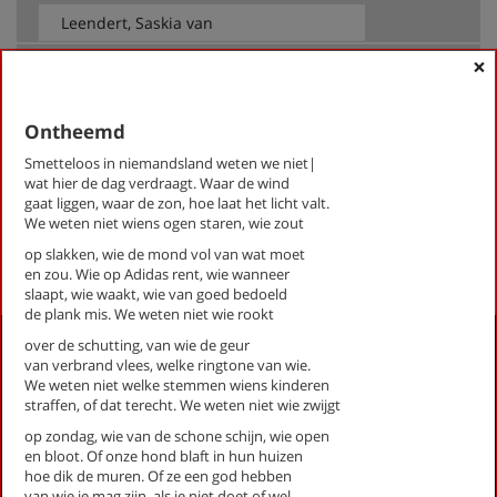
×
op thema
-- Alle thema's --
Ontheemd
Smetteloos in niemandsland weten we niet|
Leendert, Saskia van
wat hier de dag verdraagt. Waar de wind
Ontheemd
gaat liggen, waar de zon, hoe laat het licht valt.
We weten niet wiens ogen staren, wie zout
First
Previous
Next
Last
«
‹
1
›
»
op slakken, wie de mond vol van wat moet
en zou. Wie op Adidas rent, wie wanneer
slaapt, wie waakt, wie van goed bedoeld
de plank mis. We weten niet wie rookt
Activiteiten
over de schutting, van wie de geur
van verbrand vlees, welke ringtone van wie.
Lezingen door en over schrijvers
We weten niet welke stemmen wiens kinderen
straffen, of dat terecht. We weten niet wie zwijgt
Stadsdichtersduo van Zeist
Boek & Film
op zondag, wie van de schone schijn, wie open
Literatuurprijs Zeist
en bloot. Of onze hond blaft in hun huizen
hoe dik de muren. Of ze een god hebben
Leesclubs / leesgroepen
van wie je mag zijn, als je niet doet of wel.