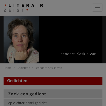
Toggl
navig
Leendert, Saskia van
Home
Gedichten
Leendert, Saskia van
Gedichten
Zoek een gedicht
op dichter / titel gedicht