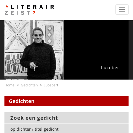
Toggl
navig
Lucebert
Home
Gedichten
Lucebert
Gedichten
Zoek een gedicht
op dichter / titel gedicht