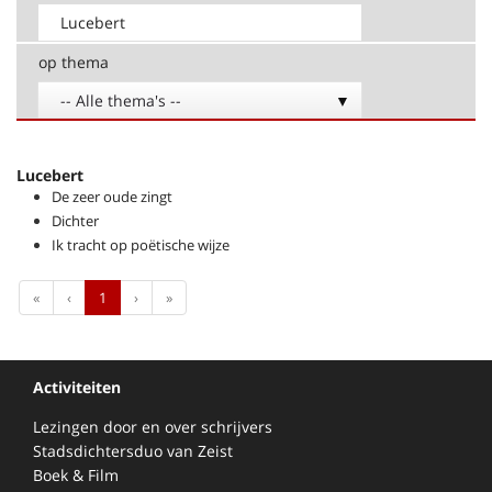
op thema
-- Alle thema's --
Lucebert
De zeer oude zingt
Dichter
Ik tracht op poëtische wijze
First
Previous
Next
Last
«
‹
1
›
»
Activiteiten
Lezingen door en over schrijvers
Stadsdichtersduo van Zeist
Boek & Film