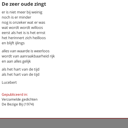
De zeer oude zingt
er is niet meer bij weinig
noch is er minder
nog is onzeker wat er was
wat wordt wordt willoos
eerst als het is is het ernst
k een gedicht
het herinnert zich heilloos
en blijft ijlings
chter / titel gedicht
alles van waarde is weerloos
hema
-- Alle thema's --
wordt van aanraakbaarheid rijk
en aan alles gelijk
als het hart van de tijd
t
De zeer oude zingt
als het hart van de tijd
Dichter
Lucebert
Ik tracht op poëtische wijze
Gepubliceerd in:
Verzamelde gedichten
Previous
Next
Last
1
›
»
De Bezige Bij (1974)