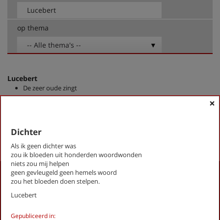
op thema
-- Alle thema's --
Lucebert
De zeer oude zingt
Dichter
×
Ik tracht op poëtische wijze
Dichter
First
Previous
Next
Last
«
‹
1
›
»
Als ik geen dichter was
zou ik bloeden uit honderden woordwonden
niets zou mij helpen
geen gevleugeld geen hemels woord
Activiteiten
zou het bloeden doen stelpen.
Lezingen door en over schrijvers
Lucebert
Stadsdichtersduo van Zeist
Boek & Film
Gepubliceerd in: