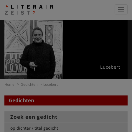
Toggl
navig
Lucebert
Home
Gedichten
Lucebert
Gedichten
Zoek een gedicht
op dichter / titel gedicht