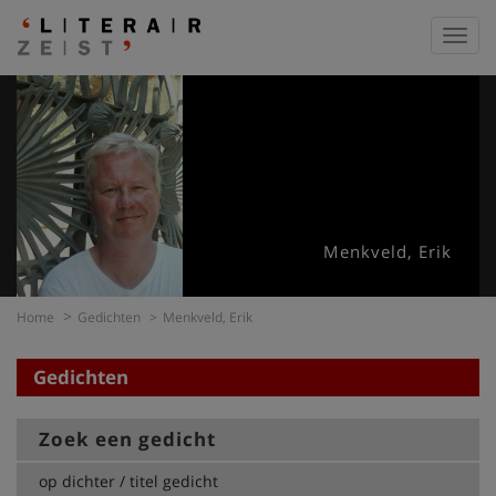
Toggl
navig
Menkveld, Erik
Home
Gedichten
Menkveld, Erik
Gedichten
Zoek een gedicht
op dichter / titel gedicht