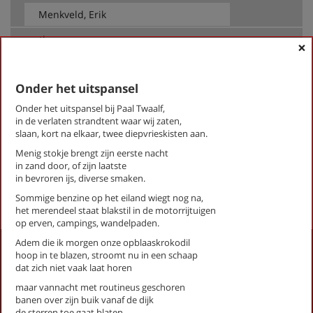
op thema
×
-- Alle thema's --
Onder het uitspansel
Onder het uitspansel bij Paal Twaalf,
Menkveld, Erik
in de verlaten strandtent waar wij zaten,
Alles mag je worden
slaan, kort na elkaar, twee diepvrieskisten aan.
Eerste liefde
Menig stokje brengt zijn eerste nacht
Onder het uitspansel
in zand door, of zijn laatste
in bevroren ijs, diverse smaken.
First
Previous
Next
Last
«
‹
1
›
»
Sommige benzine op het eiland wiegt nog na,
het merendeel staat blakstil in de motorrijtuigen
op erven, campings, wandelpaden.
Adem die ik morgen onze opblaaskrokodil
Activiteiten
hoop in te blazen, stroomt nu in een schaap
dat zich niet vaak laat horen
Lezingen door en over schrijvers
Stadsdichtersduo van Zeist
maar vannacht met routineus geschoren
banen over zijn buik vanaf de dijk
Boek & Film
de sterren toe gaat blaten.