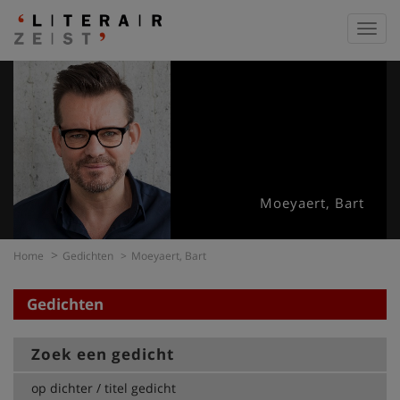
Toggl
navig
Moeyaert, Bart
Home
Gedichten
Moeyaert, Bart
Gedichten
Zoek een gedicht
op dichter / titel gedicht