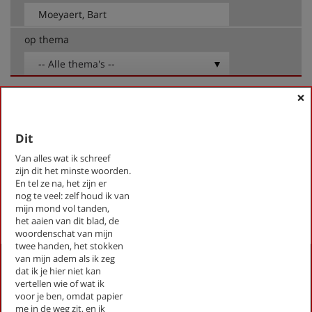
op thema
-- Alle thema's --
×
Moeyaert, Bart
Bekentenis
Dit
Dit
Nu
Van alles wat ik schreef
zijn dit het minste woorden.
Siberië
En tel ze na, het zijn er
nog te veel: zelf houd ik van
First
Previous
Next
Last
«
‹
1
›
»
mijn mond vol tanden,
het aaien van dit blad, de
woordenschat van mijn
twee handen, het stokken
van mijn adem als ik zeg
Activiteiten
dat ik je hier niet kan
vertellen wie of wat ik
Lezingen door en over schrijvers
voor je ben, omdat papier
Stadsdichtersduo van Zeist
me in de weg zit, en ik