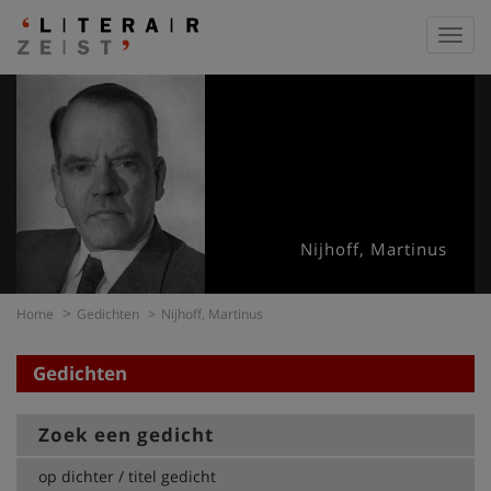
Toggl
navig
Nijhoff, Martinus
Home
Gedichten
Nijhoff, Martinus
Gedichten
Zoek een gedicht
op dichter / titel gedicht