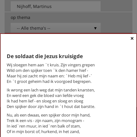
op thema
-- Alle thema's --
×
Nijhoff, Martinus
De moeder de vrouw
De soldaat die Jezus kruisigde
De soldaat die Jezus kruisigde
Wij sloegen hem aan `t kruis. Zijn vingers grepen
De twee nablijvers
Wild om den spijker toen `k den hamer hief -
De wolken
Maar hij zei zacht mijn naam en: `Heb mij lief -`
En `t groot geheim had ik voorgoed begrepen.
First
Previous
Next
Last
«
‹
1
›
»
Ik wrong een lach weg dat mijn tanden knarsten,
En werd een gek die bloed van liefde vroeg
Ik had hem lief - en sloeg en sloeg en sloeg
Den spijker door zijn hand in `t hout dat barstte.
Activiteiten
Nu, als een dwaas, een spijker door mijn hand,
Trek ik een vis - zijn naam, zijn monogram -
Lezingen door en over schrijvers
In ied`ren muur, in ied`ren balk of stam,
Of in mijn borst of, hurkend, in het zand,
Stadsdichtersduo van Zeist