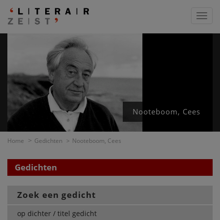
Toggl
navig
Nooteboom, Cees
Home
Gedichten
Nooteboom, Cees
Gedichten
Zoek een gedicht
op dichter / titel gedicht