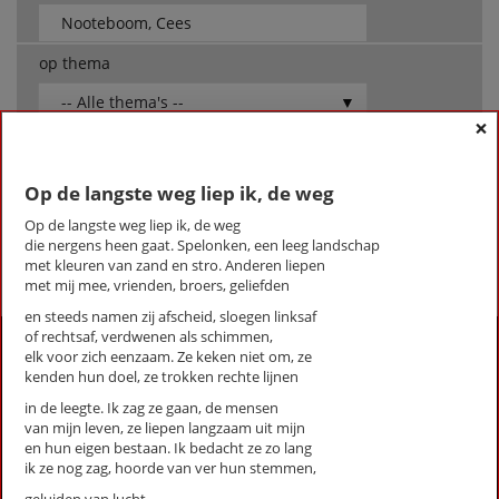
op thema
-- Alle thema's --
×
Nooteboom, Cees
Op de langste weg liep ik, de weg
Op de langste weg liep ik, de weg
Op de langste weg liep ik, de weg
die nergens heen gaat. Spelonken, een leeg landschap
First
Previous
Next
Last
«
‹
1
›
»
met kleuren van zand en stro. Anderen liepen
met mij mee, vrienden, broers, geliefden
en steeds namen zij afscheid, sloegen linksaf
of rechtsaf, verdwenen als schimmen,
Activiteiten
elk voor zich eenzaam. Ze keken niet om, ze
kenden hun doel, ze trokken rechte lijnen
Lezingen door en over schrijvers
in de leegte. Ik zag ze gaan, de mensen
Stadsdichtersduo van Zeist
van mijn leven, ze liepen langzaam uit mijn
Boek & Film
en hun eigen bestaan. Ik bedacht ze zo lang
Literatuurprijs Zeist
ik ze nog zag, hoorde van ver hun stemmen,
Leesclubs / leesgroepen