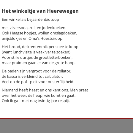
Het winkeltje van Heerewegen
Een winkel als bejaardenbiotoop
met zilversoda, zult en jodenkoeken.
Ook Haagse hopjes, wollen omslagdoeken,
k een gedicht
anijsblokjes en Oma’s Hoestsiroop.
chter / titel gedicht
Het brood, de krentenmik per snee te koop
(want lunchvisite is vaak ver te zoeken).
hema
-- Alle thema's --
Voor stille uurtjes de grootletterboeken,
maar pruimen gaan er van de grote hoop.
De paden zijn vergroot voor de rollator,
de kassa is verkleind tot calculator.
n, Patty
De dood
Veel op de pof - pleit voor onsterflijkheid.
Geroerd
Het winkeltje van Heerewegen
Niemand heeft haast en ons kent ons. Men praat
over het weer, de heup, wie komt en gaat.
Oude dames
Ook ik ga – met nog twintig jaar respijt.
Previous
Next
Last
1
›
»