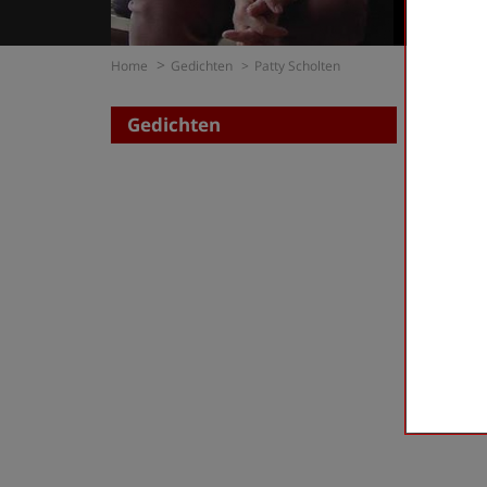
Home
Gedichten
Patty Scholten
Gedichten
Zoe
op di
op t
Scholte
First
«
‹