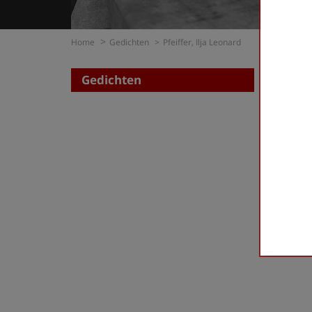
Home
Gedichten
Pfeiffer, Ilja Leonard
Gedichten
Zoe
op di
op t
Pfeijffe
First
«
‹