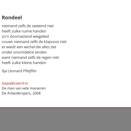
Rondeel
niemand zelfs de zeewind niet
heeft zulke ruime handen
k een gedicht
zo'n doortastend wiegelied
vouwt niemand zelfs de klaproos niet
chter / titel gedicht
er wiedt een wichel die alles ziet
onder onontdekte landen
hema
-- Alle thema's --
want niemand zelfs de regen niet
heeft zulke kleine handen
Ilja Leonard Pfeijffer
r, Ilja Leonard
Air
Geen haiku
Gepubliceerd in:
Rondeel
De man van vele manieren
De Arbeiderspers, 2008
Previous
Next
Last
1
›
»