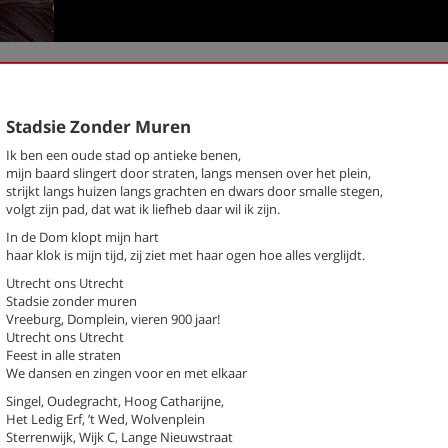
k een gedicht
Stadsie Zonder Muren
chter / titel gedicht
Ik ben een oude stad op antieke benen,
mijn baard slingert door straten, langs mensen over het plein,
hema
strijkt langs huizen langs grachten en dwars door smalle stegen,
-- Alle thema's --
volgt zijn pad, dat wat ik liefheb daar wil ik zijn.
In de Dom klopt mijn hart
haar klok is mijn tijd, zij ziet met haar ogen hoe alles verglijdt.
auline
Bajesschreeuwers
Bezoek (stadsgedicht 41)
Utrecht ons Utrecht
Stadsie zonder muren
De geboorte van een grom
Vreeburg, Domplein, vieren 900 jaar!
(stadsgedicht 56)
Utrecht ons Utrecht
De mens (Stadsgedicht 21)
Feest in alle straten
De schuldfuif
We dansen en zingen voor en met elkaar
Een man een man een woord e
woord (stadsgedicht 18)
Singel, Oudegracht, Hoog Catharijne,
Het Ledig Erf, ’t Wed, Wolvenplein
Eilandgasten(Stadsgedicht 7)
Sterrenwijk, Wijk C, Lange Nieuwstraat
Hart voor de democratie