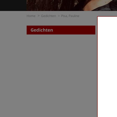
Home
Gedichten
Pisa, Pauline
Gedichten
Zoe
op di
op t
Pisa, P