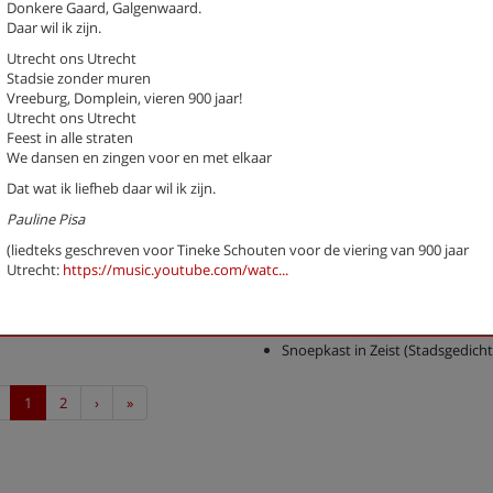
Donkere Gaard, Galgenwaard.
(Stadsgedicht 57)
Daar wil ik zijn.
Herdenken (stadsgedicht 25)
Utrecht ons Utrecht
Hertsonnet (stadsgedicht 6)
Stadsie zonder muren
Hoofdpaleis
Vreeburg, Domplein, vieren 900 jaar!
Kalenderleven (Stadsgedicht 13)
Utrecht ons Utrecht
Nepvachtaaien (Stadsgedicht 38
Feest in alle straten
Nieuwjaar (stadsgedicht 45)
We dansen en zingen voor en met elkaar
Ode aan Beukbergen (Stadsgedic
Dat wat ik liefheb daar wil ik zijn.
Over de grens val je van de were
Pauline Pisa
Paviljoen Den Dolder (1) (Stadsg
9)
(liedteks geschreven voor Tineke Schouten voor de viering van 900 jaar
Paviljoen Den Dolder (2) (Stadsg
Utrecht:
https://music.youtube.com/watc...
10)
Paviljoen Den Dolder (3) (Stadsg
11)
Snoepkast in Zeist (Stadsgedicht
Previous
Next
Last
1
2
›
»