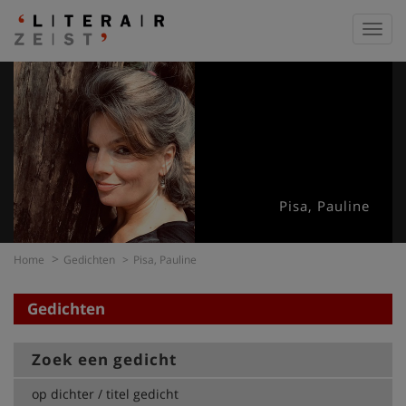
Toggl
navig
Pisa, Pauline
Home
Gedichten
Pisa, Pauline
Gedichten
Zoek een gedicht
op dichter / titel gedicht