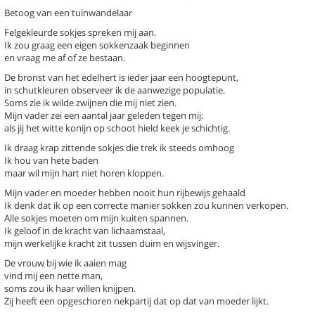
Betoog van een tuinwandelaar
Felgekleurde sokjes spreken mij aan.
Ik zou graag een eigen sokkenzaak beginnen
en vraag me af of ze bestaan.
De bronst van het edelhert is ieder jaar een hoogtepunt,
k een gedicht
in schutkleuren observeer ik de aanwezige populatie.
Soms zie ik wilde zwijnen die mij niet zien.
chter / titel gedicht
Mijn vader zei een aantal jaar geleden tegen mij:
als jij het witte konijn op schoot hield keek je schichtig.
hema
-- Alle thema's --
Ik draag krap zittende sokjes die trek ik steeds omhoog
Ik hou van hete baden
maar wil mijn hart niet horen kloppen.
auline
Bajesschreeuwers
Mijn vader en moeder hebben nooit hun rijbewijs gehaald
Bezoek (stadsgedicht 41)
Ik denk dat ik op een correcte manier sokken zou kunnen verkopen.
De geboorte van een grom
Alle sokjes moeten om mijn kuiten spannen.
(stadsgedicht 56)
Ik geloof in de kracht van lichaamstaal,
De mens (Stadsgedicht 21)
mijn werkelijke kracht zit tussen duim en wijsvinger.
De schuldfuif
De vrouw bij wie ik aaien mag
Een man een man een woord e
vind mij een nette man,
woord (stadsgedicht 18)
soms zou ik haar willen knijpen.
Eilandgasten(Stadsgedicht 7)
Zij heeft een opgeschoren nekpartij dat op dat van moeder lijkt.
Hart voor de democratie