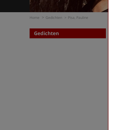
Home
Gedichten
Pisa, Pauline
Gedichten
Zoe
op di
op t
Pisa, P