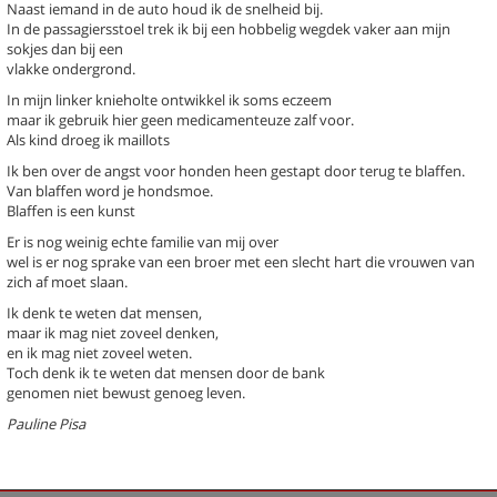
Naast iemand in de auto houd ik de snelheid bij.
(Stadsgedicht 57)
In de passagiersstoel trek ik bij een hobbelig wegdek vaker aan mijn
Herdenken (stadsgedicht 25)
sokjes dan bij een
Hertsonnet (stadsgedicht 6)
vlakke ondergrond.
Hoofdpaleis
In mijn linker knieholte ontwikkel ik soms eczeem
Kalenderleven (Stadsgedicht 13)
maar ik gebruik hier geen medicamenteuze zalf voor.
Nepvachtaaien (Stadsgedicht 38
Als kind droeg ik maillots
Nieuwjaar (stadsgedicht 45)
Ik ben over de angst voor honden heen gestapt door terug te blaffen.
Ode aan Beukbergen (Stadsgedic
Van blaffen word je hondsmoe.
Over de grens val je van de were
Blaffen is een kunst
Paviljoen Den Dolder (1) (Stadsg
Er is nog weinig echte familie van mij over
9)
wel is er nog sprake van een broer met een slecht hart die vrouwen van
Paviljoen Den Dolder (2) (Stadsg
zich af moet slaan.
10)
Paviljoen Den Dolder (3) (Stadsg
Ik denk te weten dat mensen,
11)
maar ik mag niet zoveel denken,
en ik mag niet zoveel weten.
Snoepkast in Zeist (Stadsgedicht
Toch denk ik te weten dat mensen door de bank
genomen niet bewust genoeg leven.
Previous
Next
Last
1
2
›
»
Pauline Pisa