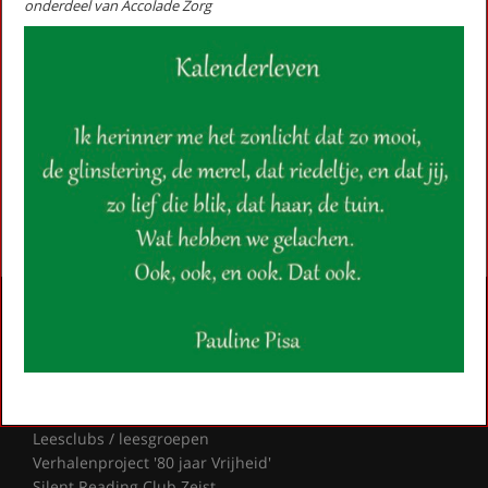
onderdeel van Accolade Zorg
Nieuwjaar (stadsgedicht 45)
Ode aan Beukbergen (Stadsgedicht 46)
Over de grens val je van de wereld
Paviljoen Den Dolder (1) (Stadsgedicht 9)
Paviljoen Den Dolder (2) (Stadsgedicht 10)
Paviljoen Den Dolder (3) (Stadsgedicht 11)
Snoepkast in Zeist (Stadsgedicht 8)
First
Previous
Next
Last
«
‹
1
2
›
»
Activiteiten
Lezingen door en over schrijvers
Stadsdichtersduo van Zeist
Boek & Film
Literatuurprijs Zeist
Leesclubs / leesgroepen
Verhalenproject '80 jaar Vrijheid'
Silent Reading Club Zeist