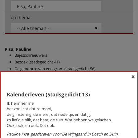
op thema
-- Alle thema's --
Pisa, Pauline
Bajesschreeuwers
Bezoek (stadsgedicht 41)
De geboorte van een grom (stadsgedicht 56)
×
De mens (Stadsgedicht 21)
De schuldfuif
Een man een man een woord een woord (stadsgedicht 18)
Kalenderleven (Stadsgedicht 13)
Eilandgasten(Stadsgedicht 7)
Hart voor de democratie (Stadsgedicht 57)
Ik herinner me
het zonlicht dat zo mooi,
Herdenken (stadsgedicht 25)
de glinstering, de merel, dat riedeltje, en dat jij,
Hertsonnet (stadsgedicht 6)
zo lief die blik, dat haar, de tuin. Wat hebben we gelachen.
Hoofdpaleis
Ook, ook, en ook. Dat ook.
Kalenderleven (Stadsgedicht 13)
Pauline Pisa,
geschreven voor De Wijngaard in Bosch en Duin,
Nepvachtaaien (Stadsgedicht 38)