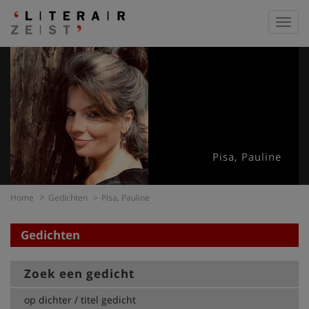
Toggl
navig
Pisa, Pauline
Home
Gedichten
Pisa, Pauline
Gedichten
Zoek een gedicht
op dichter / titel gedicht