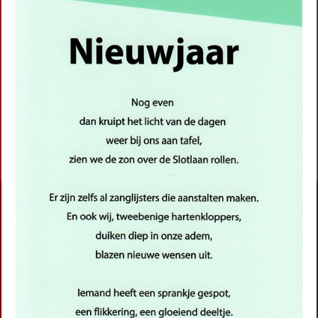
Nieuwjaar (stadsgedicht 45)
Ode aan Beukbergen (Stadsgedicht 46)
Over de grens val je van de wereld
Paviljoen Den Dolder (1) (Stadsgedicht 9)
Paviljoen Den Dolder (2) (Stadsgedicht 10)
Paviljoen Den Dolder (3) (Stadsgedicht 11)
Snoepkast in Zeist (Stadsgedicht 8)
First
Previous
Next
Last
«
‹
1
2
›
»
Activiteiten
Lezingen door en over schrijvers
Stadsdichtersduo van Zeist
Boek & Film
Literatuurprijs Zeist
Leesclubs / leesgroepen
Verhalenproject '80 jaar Vrijheid'
Silent Reading Club Zeist