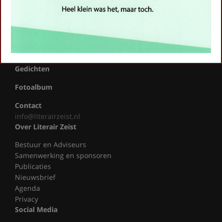
Wereldwijd Vertelcafé Zeist
Kinderboekenfeest
Agenda
Actueel
Gedichten
Fotoalbum
Contact
info@literairzeist.nl
Over Literair Zeist
Bestuur en Adviseurs
Samenwerking en sponsoren
Publicaties
Nieuwsbrief
Agenda
Privacy
Social Media