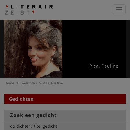
Toggl
navig
Pisa, Pauline
Home
Gedichten
Pisa, Pauline
Gedichten
Zoek een gedicht
op dichter / titel gedicht