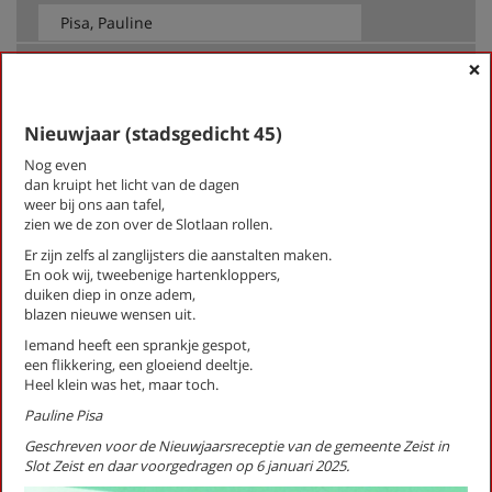
op thema
×
-- Alle thema's --
Nieuwjaar (stadsgedicht 45)
Nog even
Pisa, Pauline
dan kruipt het licht van de dagen
Bajesschreeuwers
weer bij ons aan tafel,
Bezoek (stadsgedicht 41)
zien we de zon over de Slotlaan rollen.
De geboorte van een grom (stadsgedicht 56)
Er zijn zelfs al zanglijsters die aanstalten maken.
De mens (Stadsgedicht 21)
En ook wij, tweebenige hartenkloppers,
De schuldfuif
duiken diep in onze adem,
blazen nieuwe wensen uit.
Een man een man een woord een woord (stadsgedicht 18)
Eilandgasten(Stadsgedicht 7)
Iemand heeft een sprankje gespot,
een flikkering, een gloeiend deeltje.
Hart voor de democratie (Stadsgedicht 57)
Heel klein was het, maar toch.
Herdenken (stadsgedicht 25)
Hertsonnet (stadsgedicht 6)
Pauline Pisa
Hoofdpaleis
Geschreven voor de Nieuwjaarsreceptie van de gemeente Zeist in
Kalenderleven (Stadsgedicht 13)
Slot Zeist en daar voorgedragen op 6 januari 2025.
Nepvachtaaien (Stadsgedicht 38)