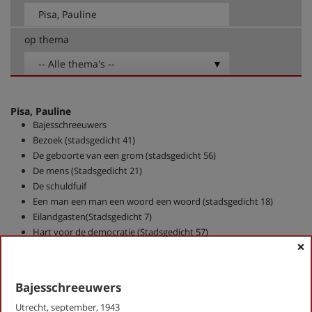
op thema
-- Alle thema's --
Pisa, Pauline
Bajesschreeuwers
Bezoek (stadsgedicht 41)
De geboorte van een grom (stadsgedicht 56)
De mens (Stadsgedicht 21)
De schuldfuif
Een man een man een woord een woord (stadsgedicht 18)
Eilandgasten(Stadsgedicht 7)
Hart voor de democratie (Stadsgedicht 57)
×
Herdenken (stadsgedicht 25)
Hertsonnet (stadsgedicht 6)
Hoofdpaleis
Bajesschreeuwers
Kalenderleven (Stadsgedicht 13)
Utrecht, september, 1943
Nepvachtaaien (Stadsgedicht 38)