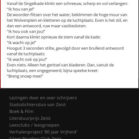
Vanaf de Singelkade klinkt een schreeuw, scherp en vol verlangen:
Nieuwjaar (stadsgedicht 45)
“Ik hou van je!”
Ode aan Beukbergen (Stadsgedicht 46)
De woorden flitsen over het water, beklimmen de hoge muur van
Over de grens val je van de wereld
het Wolvenplein en kletteren op de luchtplaats. Even is het stil, en
dan een antwoord, ruw maar vastbesloten:
Paviljoen Den Dolder (1) (Stadsgedicht 9)
"Ik hou ook van jou!”
Paviljoen Den Dolder (2) (Stadsgedicht 10)
Kort daarna klinkt opnieuw de stem vanaf de kade:
Paviljoen Den Dolder (3) (Stadsgedicht 11)
"Ik wacht op je!”
Snoepkast in Zeist (Stadsgedicht 8)
Hooguit 3 seconden stilte, gevolgd door een brullend antwoord
vanaf de luchtplaats:
"Ik wacht ook op jou!”
First
Previous
Next
Last
«
‹
1
2
›
»
Even niets. Alleen het geritsel van bladeren. Dan, vanuit de
luchtplaats, een ongegeneerd, bijna speelse kreet:
"Breng snoep mee!"
Activiteiten
Lezingen door en over schrijvers
Stadsdichtersduo van Zeist
Boek & Film
Literatuurprijs Zeist
Leesclubs / leesgroepen
Verhalenproject '80 jaar Vrijheid'
Silent Reading Club Zeist