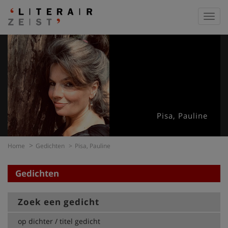
Toggl
navig
Pisa, Pauline
Home
Gedichten
Pisa, Pauline
Gedichten
Zoek een gedicht
op dichter / titel gedicht