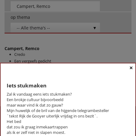
op thema
-- Alle thema's --
Campert, Remco
Credo
Een vergeefs gedicht
×
Het raadsel van de Overtoom
Iets stukmaken
Iets stukmaken
First
Previous
Next
Last
«
‹
1
›
»
Zal ik vandaag eens iets stukmaken?
Een brokje cultuur bijvoorbeeld
maar waar vind ik dat zo gauw?
Mijn huwelijk of de bril van de hijgende telegrambesteller
Activiteiten
`tekst Rijk de Gooyer uiterlijk vrijdag in ons bezit`.
Het bed
Lezingen door en over schrijvers
dat zou ik graag inmekaartrappen
Stadsdichtersduo van Zeist
als ik er zelf niet in slapen moest.