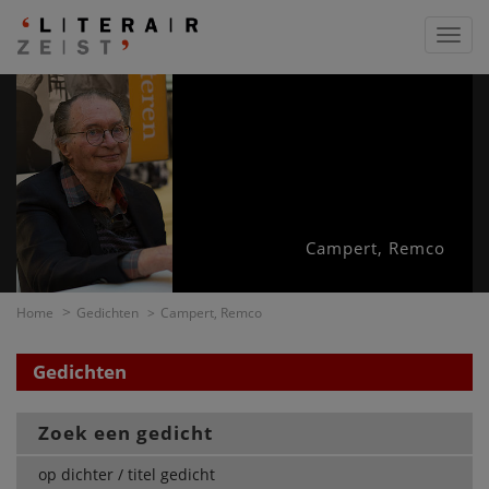
Toggl
navig
Campert, Remco
Home
Gedichten
Campert, Remco
Gedichten
Zoek een gedicht
op dichter / titel gedicht