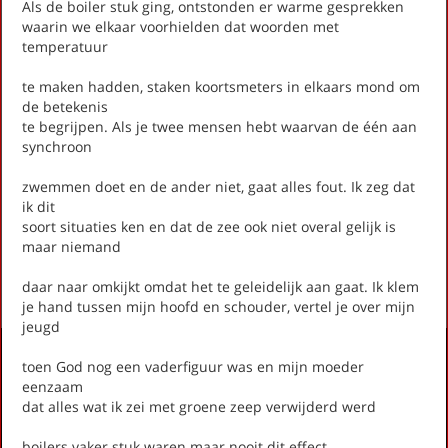
Als de boiler stuk ging, ontstonden er warme gesprekken
waarin we elkaar voorhielden dat woorden met
temperatuur
op thema
te maken hadden, staken koortsmeters in elkaars mond om
-- Alle thema's --
de betekenis
te begrijpen. Als je twee mensen hebt waarvan de één aan
synchroon
Rijneveld, Marieke Lucas
Als het je overkomt
zwemmen doet en de ander niet, gaat alles fout. Ik zeg dat
Koortsmeter
ik dit
Op een dag breekt alles
soort situaties ken en dat de zee ook niet overal gelijk is
maar niemand
First
Previous
Next
Last
«
‹
1
›
»
daar naar omkijkt omdat het te geleidelijk aan gaat. Ik klem
je hand tussen mijn hoofd en schouder, vertel je over mijn
jeugd
Activiteiten
toen God nog een vaderfiguur was en mijn moeder
eenzaam
Lezingen door en over schrijvers
dat alles wat ik zei met groene zeep verwijderd werd
Stadsdichtersduo van Zeist
Boek & Film
boilers vaker stuk waren maar nooit dit effect