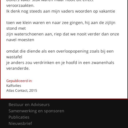
Literatuurprijs Zeist
veroorzaakten.
Leesclubs / leesgroepen
Ik denk nog steeds aan mijn vaders woorden op vakantie
Verhalenproject '80 jaar Vrijheid'
Silent Reading Club Zeist
toen we klein waren en naar zee gingen, hij aan de zijlijn
Wereldwijd Vertelcafé Zeist
stond met
Kinderboekenfeest
zijn waterschoenen aan, riep dat we nooit verder dan onze
navel moesten
Agenda
Actueel
omdat die diende als een overloopopening zoals bij een
wastafel
Gedichten
je anders zou verdrinken en je hoofd in een zwanenhals
veranderde.
Fotoalbum
Gepubliceerd in:
Contact
Kalfsvlies
info@literairzeist.nl
Atlas Contact, 2015
Over Literair Zeist
Bestuur en Adviseurs
Samenwerking en sponsoren
Publicaties
Nieuwsbrief