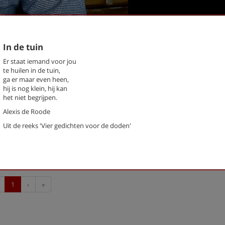
In de tuin
k een gedicht
Er staat iemand voor jou
te huilen in de tuin,
chter / titel gedicht
ga er maar even heen,
hij is nog klein, hij kan
hema
-- Alle thema's --
het niet begrijpen.
Alexis de Roode
Uit de reeks 'Vier gedichten voor de doden'
Alexis de
De bergtoppen van de geest
Gedicht gevonden in een aarde
pot
In de tuin
Previous
Next
Last
1
›
»