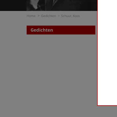
Home
Gedichten
Schuur, Koos
Gedichten
Zoe
op di
op t
Schuur,
First
«
‹