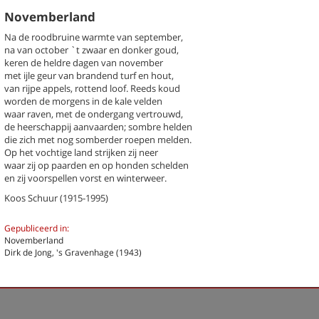
Novemberland
Na de roodbruine warmte van september,
na van october `t zwaar en donker goud,
keren de heldre dagen van november
met ijle geur van brandend turf en hout,
k een gedicht
van rijpe appels, rottend loof. Reeds koud
worden de morgens in de kale velden
chter / titel gedicht
waar raven, met de ondergang vertrouwd,
de heerschappij aanvaarden; sombre helden
hema
-- Alle thema's --
die zich met nog somberder roepen melden.
Op het vochtige land strijken zij neer
waar zij op paarden en op honden schelden
en zij voorspellen vorst en winterweer.
 Koos
Novemberland
Koos Schuur (1915-1995)
Previous
Next
Last
1
›
»
Gepubliceerd in:
Novemberland
Dirk de Jong, 's Gravenhage (1943)