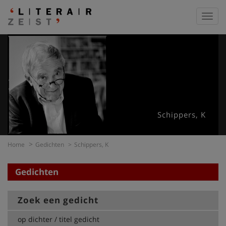
Toggl
navig
Schippers, K
Home
Gedichten
Schippers, K
Gedichten
Zoek een gedicht
op dichter / titel gedicht