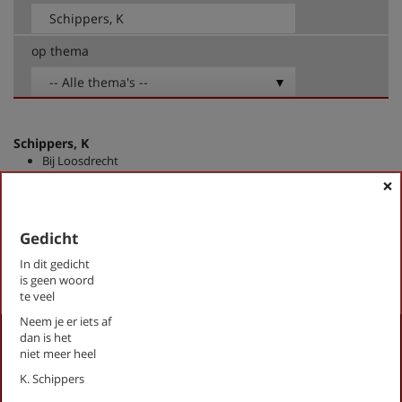
op thema
-- Alle thema's --
Schippers, K
Bij Loosdrecht
De Koe
×
Gedicht
Liefdesgedicht
Gedicht
First
Previous
Next
Last
«
‹
1
›
»
In dit gedicht
is geen woord
te veel
Neem je er iets af
Activiteiten
dan is het
niet meer heel
Lezingen door en over schrijvers
K. Schippers
Stadsdichtersduo van Zeist